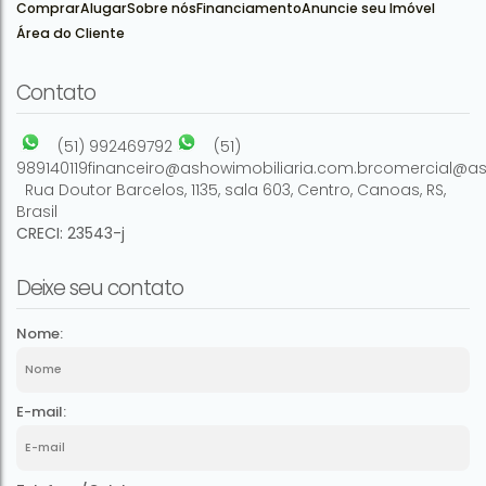
Comprar
Alugar
Sobre nós
Financiamento
Anuncie seu Imóvel
Área do Cliente
2
3
109m²
90m²
Contato
(51) 992469792
(51)
989140119
financeiro@ashowimobiliaria.com.br
comercial@as
Rua Doutor Barcelos
,
1135
,
sala 603
,
Centro
,
Canoas
,
RS
,
Brasil
CRECI: 23543-j
Deixe seu contato
Nome:
E-mail: