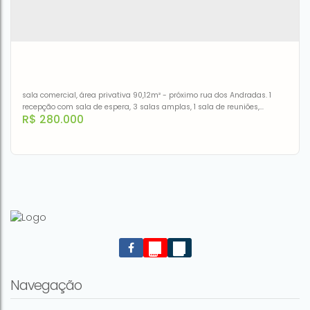
sala comercial, área privativa 90,12m² - próximo rua dos Andradas. 1
recepção com sala de espera, 3 salas amplas, 1 sala de reuniões,
R$
280.000
cozinha e 2 banheiros. Ar condicionado em todas as peças. Sala semi-
mobiliadaSala financiada
Ampla sala no centro de Porto Alegre
CEP: 90020-122
,
Rua Doutor Flores
,
N°:
245
,
302
,
Centro
Histórico
,
Porto Alegre
,
Rio Grande do Sul
,
Brasil
Navegação