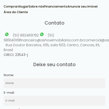
Comprar
Alugar
Sobre nós
Financiamento
Anuncie seu Imóvel
Área do Cliente
Contato
(51) 992469792
(51)
989140119
financeiro@ashowimobiliaria.com.br
comercial@as
Rua Doutor Barcelos
,
1135
,
sala 603
,
Centro
,
Canoas
,
RS
,
Brasil
CRECI: 23543-j
Deixe seu contato
Nome:
E-mail: