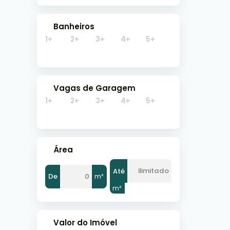
Banheiros
1+
2+
3+
4+
5+
Vagas de Garagem
1+
2+
3+
4+
5+
Área
Até
De
m²
m²
Valor do Imóvel