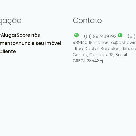
gação
Contato
r
Alugar
Sobre nós
(51) 992469792
(51)
989140119
financeiro@ashowim
amento
Anuncie seu Imóvel
Rua Doutor Barcelos
,
1135
,
sa
Cliente
Centro
,
Canoas
,
RS
,
Brasil
CRECI: 23543-j