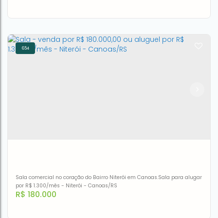
654
Sala à venda, 34 m² por R$ 170.000,00 - Centro -
Canoas/RS
CEP: 92010-050
,
Rua Gonçalves Dias
,
N°:
201
,
apto 407
,
Centro
,
Canoas
,
Rio Grande do Sul
,
Brasil
1
3m²
1
38m²
35m²
Sala comercial no coração do Bairro Niterói em Canoas.Sala para alugar
por R$ 1.300/mês - Niterói - Canoas/RS
R$
180.000