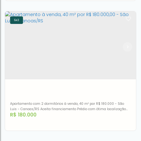
643
Sala - venda por R$ 180.000,00 ou aluguel por R$
1.300,00/mês - Niterói - Canoas/RS
CEP: 92120-030
,
Rua Júlio de Castilhos
,
N°:
606
,
SALA 303
,
Niterói
,
Canoas
,
Rio Grande do Sul
,
Brasil
1
40m²
Apartamento com 2 dormitórios à venda, 40 m² por R$ 180.000 - São
Luis - Canoas/RS Aceita financiamento Prédio com ótima localização
R$
180.000
em frente a Ulbra ...para investimento de aluguel ou moradia.