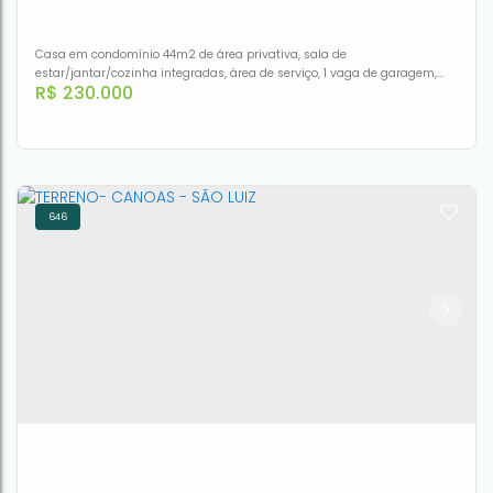
Casa em condomínio 44m2 de área privativa, sala de
estar/jantar/cozinha integradas, área de serviço, 1 vaga de garagem,
R$
230.000
espera para split sala e 1 dormitório.Baixo custo condominial de R$ 40,00
646
Casa 2 quartos em condomínio de baixo custo
CEP: 92120-160
,
Rua Protásio Alves
,
casa 102
,
Niterói
,
Canoas
,
Rio Grande do Sul
,
Brasil
2
1
44m²
44m²