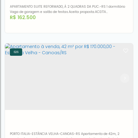
APARTAMENTO SUITE REFORMADO, Á 2 QUADRAS DA PUC.-RS 1 dormitório
Vaga de garagem e salão de festas.Aceita proposta.ACEITA
R$
162.500
FINANCIAMENTO
626
Apartamento à venda, 36 m² por R$ 162.500,00 -
Paternon - Porto Alegre/RS
CEP: 91780-581
,
Beco do Albion
,
N°:
394
,
apto 204. Bloco A
,
Belém Novo
,
Porto Alegre
,
Rio Grande do Sul
,
Brasil
1
1
1
36m²
PORTO ITALIA-ESTÂNCIA VELHA-CANOAS-RS Apartamento de 42m, 2