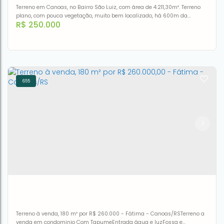
Terreno em Canoas, no Bairro São Luiz, com área de 4.211,30m². Terreno
plano, com pouca vegetação, muito bem localizado, há 600m da
R$
250.000
Estação São Luiz, próximo da UBS São José e Midea Carrier.Já possui
projeto aprovado para 96 apartamentos.Avalia receber alguma parte
em permuta.Agende já sua visita!
655
TERRENO- CANOAS - SÃO LUIZ
CEP: 92420-080
,
Rua Evaristo da Veiga
,
N°:
674
,
São Luis
,
Canoas
,
Rio Grande do Sul
,
Brasil
4m²
Terreno à venda, 180 m² por R$ 260.000 - Fátima - Canoas/RSTerreno a
venda em condominio Com TapumeEntrada água e luzFossa e