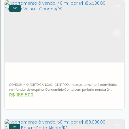
645
Apartamento à venda, 40 m² por R$ 180.000,00 - São Luis
- Canoas/RS
CEP: 92420-270
,
Rua Lopes Trovão
,
N°:
45
,
São Luis
,
Canoas
,
Rio Grande do Sul
,
Brasil
2
1
40m²
40m²
CONDOMINIO PORTO CANOAS -CENTROÓtimo apartamento 2 dormitórios
no 4°andar de esquina ,Condomínio Conta com portaria remota 24
R$
185.500
horas ,BicicletárioSalão de festa ,3 churrasqueiras individual
,Playground, Cerca elétrica, Zelador, 1 vaga de estacionamento
individual.Com uma localização incrível na avenida boqueirão .Próximo
A 50 metros ,tem açougue, padaria, farmácia , lancheiria...
621