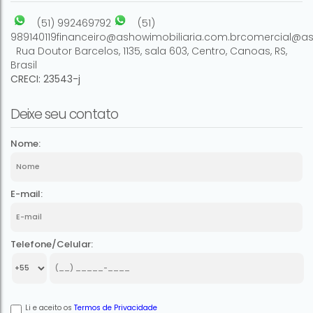
(51) 992469792
(51)
989140119
financeiro@ashowimobiliaria.com.br
comercial@as
Rua Doutor Barcelos
,
1135
,
sala 603
,
Centro
,
Canoas
,
RS
,
Brasil
CRECI: 23543-j
Deixe seu contato
Nome:
E-mail:
Telefone/Celular:
Li e aceito os
Termos de Privacidade