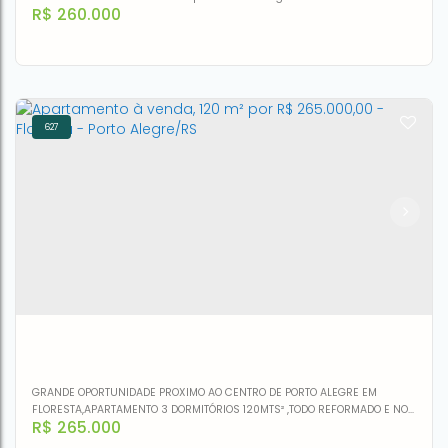
R$
260.000
filtroProjeto aprovado
627
Terreno à venda, 180 m² por R$ 260.000,00 - Fátima -
Canoas/RS
CEP: 92200-352
,
Rua Cairú
,
N°:
444
,
Fátima
,
Canoas
,
Rio
Grande do Sul
,
Brasil
180m²
GRANDE OPORTUNIDADE PROXIMO AO CENTRO DE PORTO ALEGRE EM
FLORESTA,APARTAMENTO 3 DORMITÓRIOS 120MTS² ,TODO REFORMADO E NO
R$
265.000
PORCELANATO BELISSIMO!!!ACEITA VEICULO MENDIANTE AVALIAÇÃOACEITA
FINANCIAMENTO.