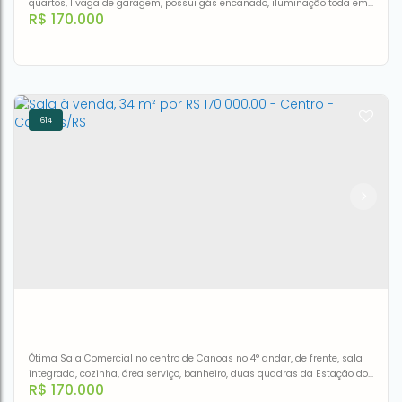
quartos, 1 vaga de garagem, possui gás encanado, iluminação toda em
R$
170.000
led. Bicicletário, Espaço Gourmet, Playground, Churrasqueira ,Salão de
Festas. Conforto, tranquilidade e lazer para a diversão da sua família
em qualquer momento.O Porto Itália oferece sistema de segurança,
tomada USB, energia solar, laminado na sala e quartos...
614
Apartamento à venda, 42 m² por R$ 170.000,00 - Estância
Velha - Canoas/RS
CEP: 92032-019
,
Travessa 1
,
N°:
196
,
3°Andar
,
Estância Velha
,
Canoas
,
Rio Grande do Sul
,
Brasil
2
1
42m²
Ótima Sala Comercial no centro de Canoas no 4° andar, de frente, sala
integrada, cozinha, área serviço, banheiro, duas quadras da Estação do
R$
170.000
Trem.Aceita financiamento.