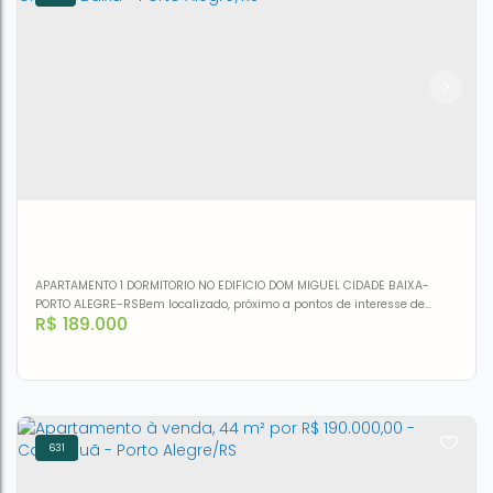
Apartamento à venda, 40 m² por R$ 185.500,00 - Estância
Velha - Canoas/RS
CEP: 92310-150
,
Rua Brasil
,
apto 4°andar
,
Centro
,
Canoas
,
Rio
Grande do Sul
,
Brasil
2
1
40m²
APARTAMENTO 1 DORMITORIO NO EDIFICIO DOM MIGUEL CIDADE BAIXA-
PORTO ALEGRE-RSBem localizado, próximo a pontos de interesse de
R$
189.000
Cidade Baixa, tais como Azambuja, Teatro Túlio piva, Museu Joaquim
José Felizardo, Praça Isabel, a Católica, Lusty Pole Dance Café e
Faculdade de Direito da Funda. Escola Sup. do Ministério Público.ACEITA
FINANCIAMENTO.
631