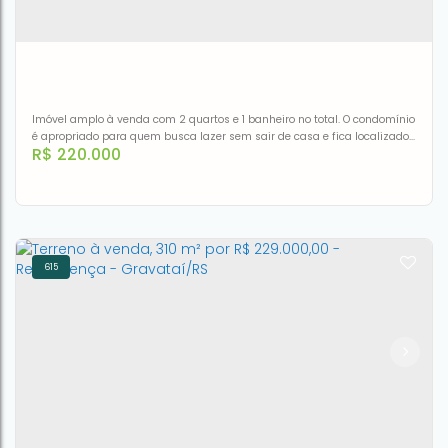
3
1
1
74m²
Imóvel amplo à venda com 2 quartos e 1 banheiro no total. O condomínio
é apropriado para quem busca lazer sem sair de casa e fica localizado
R$
220.000
em Rua Brasil no bairro Centro em Canoas. Está bem localizado,
próximo a pontos de interesse de Centro, tais como Escola de educação
Infantil Pequeninos, Espaço Criativo Riska e Rabiska, Escola de Ensino
Médio Logus, Estação Canoas / La Salle,...
615
Apartamento à venda, 92 m² por R$ 220.000,00 - Centro -
Canoas/RS
CEP: 92310-150
,
Rua Brasil
,
N°:
214
,
APTO
,
Centro
,
Canoas
,
Rio
Grande do Sul
,
Brasil