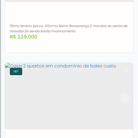
2
1
92m²
1
92m²
Ótimo terreno possui 310m²no Bairro Renascença.2 minutos do centro de
Gravataí.Só venda.Aceita financiamento
R$
229.000
607
Terreno à venda, 310 m² por R$ 229.000,00 - Renascença -
Gravataí/RS
CEP: 94010-488
,
Rua Walter Pacheco Torres
,
N°:
45
,
Orico
,
Gravataí
,
Rio Grande do Sul
,
Brasil
310m²