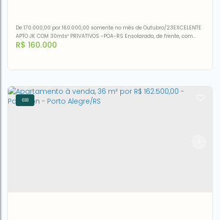
4
4
4
3
258m²
De 170.000,00 por 160.000,00 somente no mês de Outubro/23EXCELENTE
APTO JK COM 30mts² PRIVATIVOS -POA-RS Ensolarado, de frente, com
R$
160.000
cozinha mobiliada, área de serviço e banheiro social. Apartamento de
frente, com apenas um lance de escadas. Localização privilegiada,
próximo ao Parque da Redenção, Av Venâncio Aires e todos os recursos
do bairro. Agende sua visita com o corretor indicado....
618
Apartamento com 1 dormitório à venda, 30 m² por R$
160.000,00 - Centro Histórico - Porto Alegre/RS
CEP: 90050-100
,
Rua General Lima e Silva
,
N°:
1199
,
Apto
1°andar
,
Centro Histórico
,
Porto Alegre
,
Rio Grande do Sul
,
Brasil
1
1
30m²