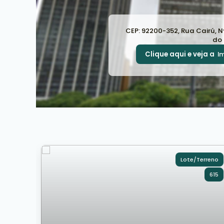
CEP: 92200-352
,
Rua Cairú
,
N
do 
Clique aqui e veja a
I
Lote/Terreno
615