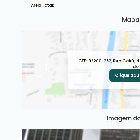
Área Total:
Mapa 
CEP: 92200-352
,
Rua Cairú
,
N
do 
Clique aqui
Imagem da