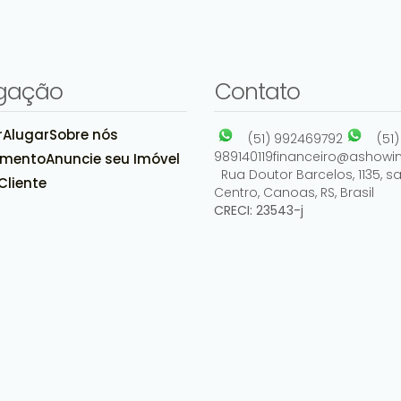
gação
Contato
r
Alugar
Sobre nós
(51) 992469792
(51)
Rua Evaristo da Veiga, 674, 92420-080, São Luis,
989140119
financeiro@ashowim
amento
Anuncie seu Imóvel
Canoas, Rio Grande do Sul, Brasil
Rua Doutor Barcelos
,
1135
,
sa
Cliente
Centro
,
Canoas
,
RS
,
Brasil
CRECI: 23543-j