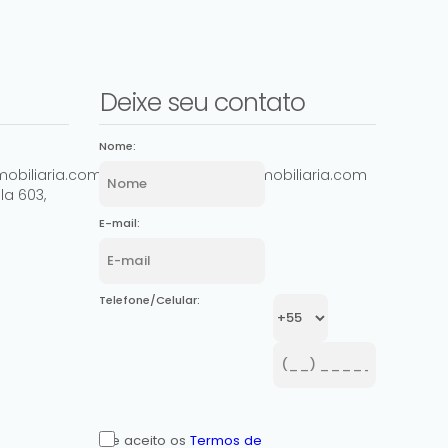
Deixe seu contato
Nome:
Rua Passo Fundo, 490, 92330-340, Mathias Velho,
obiliaria.com.br
comercial@ashowimobiliaria.com
Canoas, Rio Grande do Sul, Brasil
la 603
,
E-mail:
Telefone/Celular:
Li e aceito os
Termos de