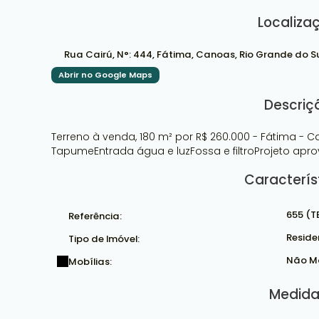
Localiza
Rua Cairú
,
N°:
444
,
Fátima
,
Canoas
,
Rio Grande do S
Abrir no Google Maps
Descriç
Terreno à venda, 180 m² por R$ 260.000 - Fátima 
TapumeEntrada água e luzFossa e filtroProjeto apr
Caracterís
655
(T
Referência:
Reside
Tipo de Imóvel:
Não M
Mobílias:
Medida