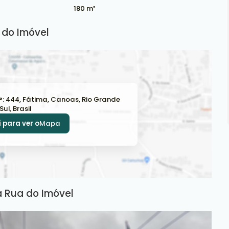
180 m²
do Imóvel
°:
444
,
Fátima
,
Canoas
,
Rio Grande
Sul
,
Brasil
 para ver o
Mapa
 Rua do Imóvel