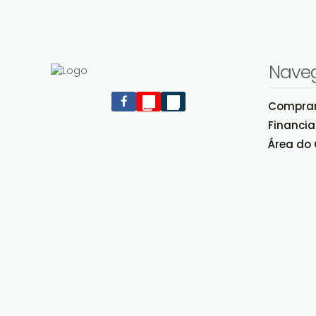
Nave
Compra
Rua Walter Pacheco Torres, 45, 94010-488, Orico,
Financi
Gravataí, Rio Grande do Sul, Brasil
Área do 