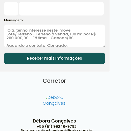
Mensagem:
Corretor
Débora Gonçalves
+55 (51) 99246-9792
financeiro@ashowimobiliaria.com.br