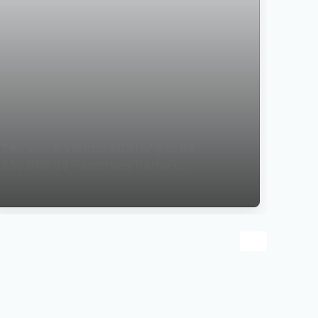
Terreno à venda, 500 m² por R$
350.000,00 - Mathias Velho -
Canoas/RS