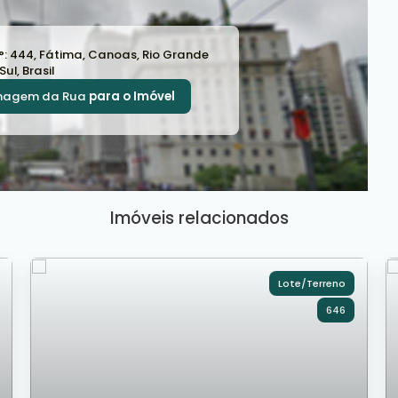
°:
444
,
Fátima
,
Canoas
,
Rio Grande
Sul
,
Brasil
magem da Rua
para o Imóvel
Imóveis relacionados
Lote/Terreno
646