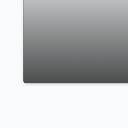
Terreno à venda, 310 m² por R$
229.000,00 - Renascença - Gravataí/RS