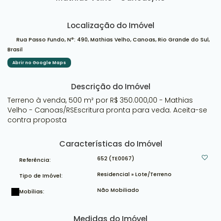
Localização do Imóvel
Rua Passo Fundo
,
N°:
490
,
Mathias Velho
,
Canoas
,
Rio Grande do Sul
,
Brasil
Abrir no Google Maps
Descrição do Imóvel
Terreno à venda, 500 m² por R$ 350.000,00 - Mathias
Velho - Canoas/RSEscritura pronta para veda. Aceita-se
contra proposta
Características do Imóvel
652
(TE0067)
Referência:
Residencial
»
Lote/Terreno
Tipo de Imóvel:
Não Mobiliado
Mobílias:
Medidas do Imóvel