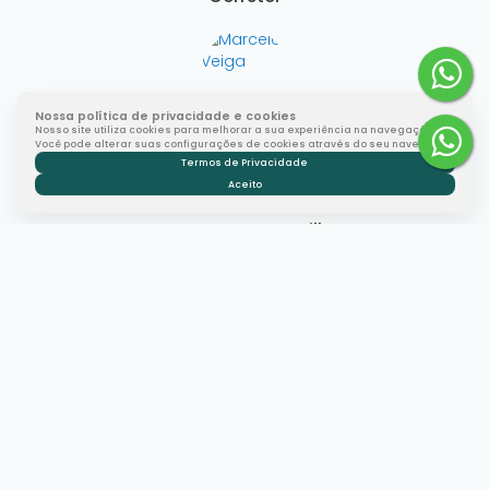
Nossa política de privacidade e cookies
Marcelo Veiga
Nosso site utiliza cookies para melhorar a sua experiência na navegação.
CRECI
68086
Você pode alterar suas configurações de cookies através do seu navegador.
+55 (51) 99344-9799
Termos de Privacidade
mveiga.consultor@gmail.com
Aceito
Gostou? Compartilhe
Imóveis relacionados
Lote/Terreno
615