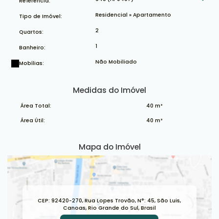
Referência:
Residencial
»
Apartamento
Tipo de Imóvel:
2
Quartos:
1
Banheiro:
Não Mobiliado
Mobílias:
Medidas do Imóvel
Área Total:
40 m²
Área Útil:
40 m²
Mapa do Imóvel
CEP: 92420-270
,
Rua Lopes Trovão
,
N°:
45
,
São Luis
,
Canoas
,
Rio Grande do Sul
,
Brasil