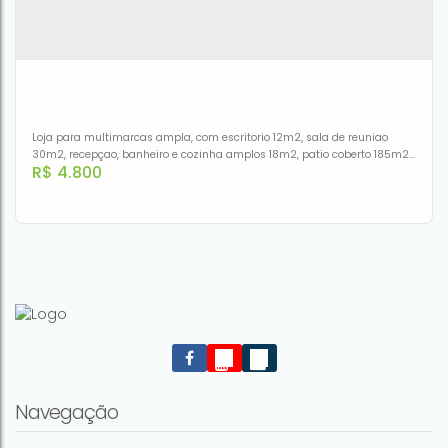
Loja para multimarcas ampla, com escritorio 12m2, sala de reuniao
30m2, recepçao, banheiro e cozinha amplos 18m2, patio coberto 185m2,
R$
4.800
area livre 259m2 - CAPACIDADE TOTAL PARA 50 CARROS...bem
localizada na avenida Getulio Vargas no centro de Esteio,
Loja carros multimarcas
Avenida Getulio Vargas
,
N°:
2745
,
Centro
,
Esteio
,
Rio Grande
do Sul
,
Brasil
Navegação