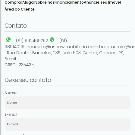
Comprar
Alugar
Sobre nós
Financiamento
Anuncie seu Imóvel
Área do Cliente
60 ~ 100m²
500m²
50
500m²
Contato
(51) 992469792
(51)
989140119
financeiro@ashowimobiliaria.com.br
comercial@as
Rua Doutor Barcelos
,
1135
,
sala 603
,
Centro
,
Canoas
,
RS
,
Brasil
CRECI: 23543-j
Deixe seu contato
Nome:
E-mail: