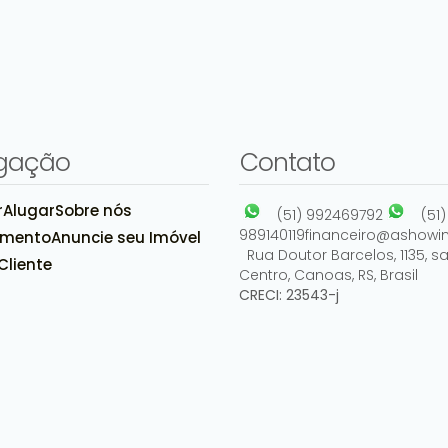
gação
Contato
r
Alugar
Sobre nós
(51) 992469792
(51)
989140119
financeiro@ashowim
amento
Anuncie seu Imóvel
Rua Doutor Barcelos
,
1135
,
sa
Cliente
Centro
,
Canoas
,
RS
,
Brasil
CRECI: 23543-j