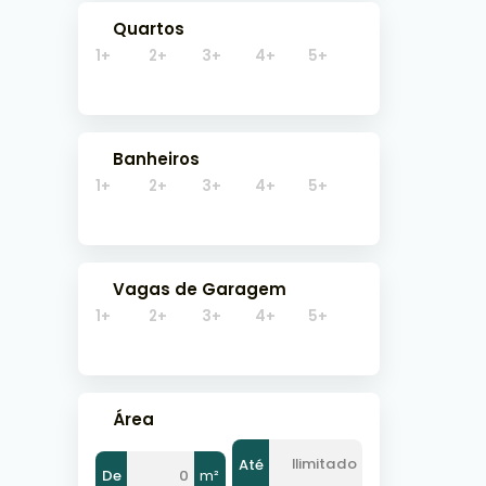
Grand
Quartos
1+
2+
3+
4+
5+
500
Banheiros
1+
2+
3+
4+
5+
Vagas de Garagem
1+
2+
3+
4+
5+
Área
Até
De
m²