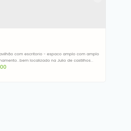
Pavilhão com escritorio - espaco amplo com amplo
namento...bem localizado na Julio de castilhos...
200
/ Pavillão na Julio de Castilhos - Niterói
a Julio de Castilhos
,
N°:
633
,
Niterói
,
Canoas
,
Rio