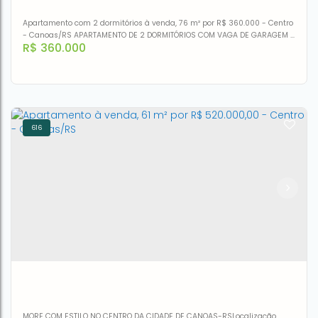
Apartamento com 2 dormitórios à venda, 76 m² por R$ 360.000 - Centro
- Canoas/RS APARTAMENTO DE 2 DORMITÓRIOS COM VAGA DE GARAGEM -
R$
360.000
CENTROSe você busca conforto, localização privilegiada e ótima posição
solar, esta é a oportunidade perfeita! Parque Residencial Concórdia
Centro de Canoas Apartamento com 76m² privativos, excelente
distribuição, 2 dormitórios, em andar alto (9º...
616
Apartamento à venda, 76 m² por R$ 360.000,00 - Centro
- Canoas/RS
CEP: 92310-000
,
Avenida Guilherme Schell
,
N°:
5448
,
Centro
,
Canoas
,
Rio Grande do Sul
,
Brasil
2
1
1
76m²
1
76m²
MORE COM ESTILO NO CENTRO DA CIDADE DE CANOAS-RSLocalização