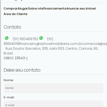
Comprar
Alugar
Sobre nós
Financiamento
Anuncie seu Imóvel
Área do Cliente
3
2
1
1
93m²
1
93m²
Contato
(51) 992469792
(51)
989140119
financeiro@ashowimobiliaria.com.br
comercial@as
Rua Doutor Barcelos
,
1135
,
sala 603
,
Centro
,
Canoas
,
RS
,
Brasil
CRECI: 23543-j
Deixe seu contato
Nome:
E-mail: