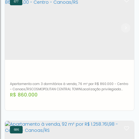
677
Apartamento à venda, 144 m² por R$ 690.000,00 - Centro
- Canoas/RS
CEP: 92010-230
,
Rua Siqueira Campos
,
N°:
322
,
APTO 701
,
Centro
,
Canoas
,
Rio Grande do Sul
,
Brasil
4
3
1
1
144m²
Apartamento com 3 dormitórios à venda, 76 m² por R$ 860.000 - Centro
- Canoas/RSCOSMOPOLITAN CENTRAL TOWNLocalização privilegiada
R$
860.000
junto ao centro de Canoas, Guilherme Shell, Dr. Barcelos , supermercado,
Shopping Canoas e ao posto metropolitano ...Infra estrutura
completaPiscina climatizadaBrinquedoteca AcademiaEspera para ar
condicionado Sacada com churrasqueiraEspera junquerbox...
686