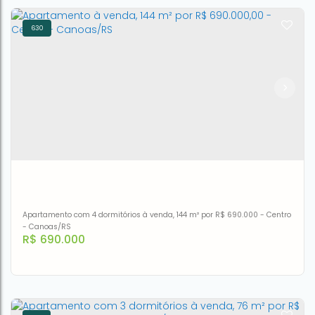
630
Apartamento com 2 dormitórios à venda, 60 m² por R$
688.000 - Centro - Canoas/RS
CEP: 92310-240
,
Rua Francisco Guilherme Ludwg
,
N°:
219
,
Centro
,
Canoas
,
Rio Grande do Sul
,
Brasil
2
1
1
60m²
60m²
Apartamento com 4 dormitórios à venda, 144 m² por R$ 690.000 - Centro
- Canoas/RS
R$
690.000