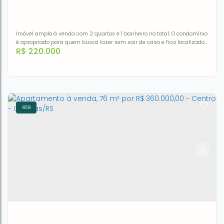
2
1
40m²
Imóvel amplo à venda com 2 quartos e 1 banheiro no total. O condomínio
é apropriado para quem busca lazer sem sair de casa e fica localizado
R$
220.000
em Rua Brasil no bairro Centro em Canoas. Está bem localizado,
próximo a pontos de interesse de Centro, tais como Escola de educação
Infantil Pequeninos, Espaço Criativo Riska e Rabiska, Escola de Ensino
Médio Logus, Estação Canoas / La Salle,...
659
Apartamento à venda, 92 m² por R$ 220.000,00 - Centro -
Canoas/RS
CEP: 92310-150
,
Rua Brasil
,
N°:
214
,
APTO
,
Centro
,
Canoas
,
Rio
Grande do Sul
,
Brasil
2
1
92m²
1
92m²