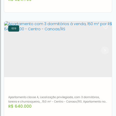
639
Apartamento à venda por R$ 524.700,00 - Centro -
Canoas/RS
CEP: 92310-240
,
Rua Frederico Guilherme Ludwig
,
N°:
579
,
Centro
,
Canoas
,
Rio Grande do Sul
,
Brasil
3
3
1
197m²
2
Apartamento classe A, Localização privilegiada, com 3 dormitórios,
lareira e churrasqueira, , 150 m² - Centro - Canoas/RS. Apartamento no
R$
640.000
Centro da cidade e ter a praticidade e conforto de um lar charmoso e
espaçoso! Começando pela sacada gourmet, aqui admirar a vista
enquanto prepara o saboroso churrasco é tradição. O living integra os