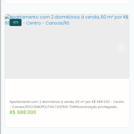
ambientes estar e jantar com lareira, para...
675
Apartamento com 3 dormitórios à venda, 150 m² por R$
640.000,00 - Centro - Canoas/RS
CEP: 92310-240
,
Rua Frederico Guilherme Ludwig
,
N°:
465
,
aptp
,
Centro
,
Canoas
,
Rio Grande do Sul
,
Brasil
3
2
1
150m²
2
150m²
Apartamento com 2 dormitórios à venda, 60 m² por R$ 688.000 - Centro
- Canoas/RSCOSMOPOLITAN CENTRAL TOWNLocalização privilegiada
R$
688.000
junto ao centro de Canoas, Guilherme Shell, Dr. Barcelos , supermercado,
Shopping Canoas e ao posto metropolitano ...Infra estrutura
completaPiscina climatizadaBrinquedoteca AcademiaEspera para ar
condicionado Sacada com churrasqueiraEspera junquerbox...