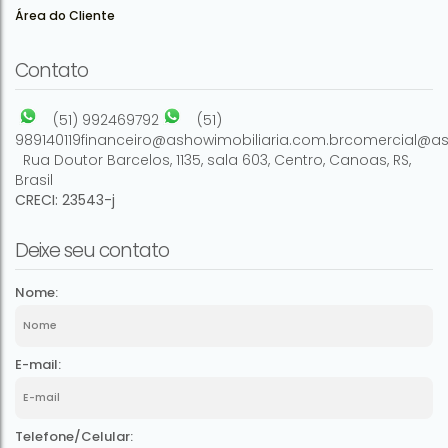
Área do Cliente
2
1
65m²
Contato
(51) 992469792
(51)
989140119
financeiro@ashowimobiliaria.com.br
comercial@as
Rua Doutor Barcelos
,
1135
,
sala 603
,
Centro
,
Canoas
,
RS
,
Brasil
CRECI: 23543-j
Deixe seu contato
Nome:
E-mail:
Telefone/Celular: