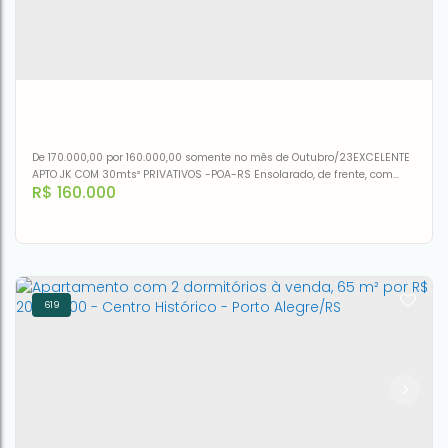
De 170.000,00 por 160.000,00 somente no mês de Outubro/23EXCELENTE
APTO JK COM 30mts² PRIVATIVOS -POA-RS Ensolarado, de frente, com
R$
160.000
cozinha mobiliada, área de serviço e banheiro social. Apartamento de
frente, com apenas um lance de escadas. Localização privilegiada,
próximo ao Parque da Redenção, Av Venâncio Aires e todos os recursos
do bairro. Agende sua visita com o corretor indicado....
619
Apartamento com 1 dormitório à venda, 30 m² por R$
160.000,00 - Centro Histórico - Porto Alegre/RS
CEP: 90050-100
,
Rua General Lima e Silva
,
N°:
1199
,
Apto
1°andar
,
Centro Histórico
,
Porto Alegre
,
Rio Grande do Sul
,
Brasil