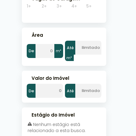
1+
2+
3+
4+
5+
Área
Até
De
m²
m²
Valor do Imóvel
De
Até
Estágio do Imóvel
Nenhum estágio está
relacionado a esta busca.