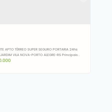
NTE APTO TÉRREO SUPER SEGURO PORTARIA 24hs
JARDIM VILA NOVA-PORTO ALEGRE-RS Principais
0.000
nciais:+Acabamento em porcelanato+Apartamento
 Segurança privada 24hs+Local
zado+Estacionamento seguro 1 vaga+Salão de
Churrasqueiras coletivas+Playground+Quadra
iva+Em frente a escola+50mt de mercado+Próximo
s mercados+Próximo a academiaACEITA...
tamento à venda, 77 m² por R$ 280.000,00 -
Nova - Porto Alegre/RS
EP: 91750-740
,
Avenida Romeu Samarani Ferreira
,
N°: