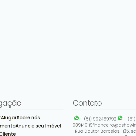
gação
Contato
r
Alugar
Sobre nós
(51) 992469792
(51)
989140119
financeiro@ashowim
amento
Anuncie seu Imóvel
Rua Doutor Barcelos
,
1135
,
sa
Cliente