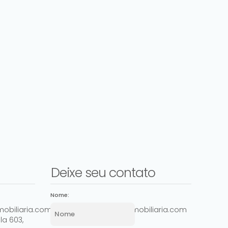
Deixe seu contato
Nome:
obiliaria.com.br
comercial@ashowimobiliaria.com
la 603
,