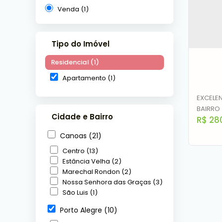
Venda (1)
Tipo do Imóvel
Residencial (1)
Apartamento (1)
EXCELE
BAIRRO 
Cidade e Bairro
R$
28
difere
térreo+
Canoas (21)
arbori
Centro (13)
festas+
Estância Velha (2)
esport
Marechal Rondon (2)
a vário
Nossa Senhora das Graças (3)
Apar
São Luis (1)
Vila 
Porto Alegre (10)
C