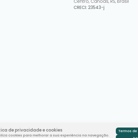
Centro
,
Canoas
,
RS
,
Brasil
CRECI: 23543-j
tica de privacidade e cookies
Termos de 
tiliza cookies para melhorar a sua experiência na navegação.