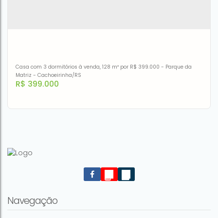
Casa com 3 dormitórios à venda, 128 m² por R$ 399.000 - Parque da
Matriz - Cachoeirinha/RS
R$
399.000
Casa com 3 dormitórios à venda, 128 m² por R$ 399.000 -
Parque da Matriz - Cachoeirinha/RS
CEP: 94950-400
,
Rua Tijuca
,
N°:
760
,
Parque da Matriz
,
Cachoeirinha
,
Rio Grande do Sul
,
Brasil
Navegação