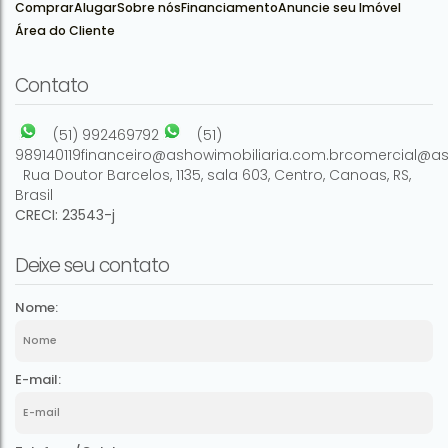
Comprar
Alugar
Sobre nós
Financiamento
Anuncie seu Imóvel
Área do Cliente
3
1
1
128m²
Contato
(51) 992469792
(51)
989140119
financeiro@ashowimobiliaria.com.br
comercial@as
Rua Doutor Barcelos
,
1135
,
sala 603
,
Centro
,
Canoas
,
RS
,
Brasil
CRECI: 23543-j
Deixe seu contato
Nome:
E-mail: