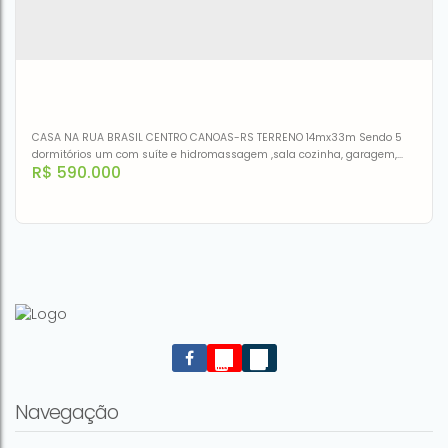
CASA NA RUA BRASIL CENTRO CANOAS-RS TERRENO 14mx33m Sendo 5
dormitórios um com suíte e hidromassagem ,sala cozinha, garagem,
R$
590.000
quintal.Ótima localização próximo mercados, farmácias ,pizzarias,
escolas, tudo que precisa a um passo de distância.ACEITA
FINANCIAMENTO!
Casa com 5 dormitórios à venda, 240 m² por R$
590.000,00 - Centro - Canoas/RS
CEP: 92310-150
,
Rua Brasil
,
N°:
1106
,
.
,
Centro
,
Canoas
,
Rio
Grande do Sul
,
Brasil
Navegação