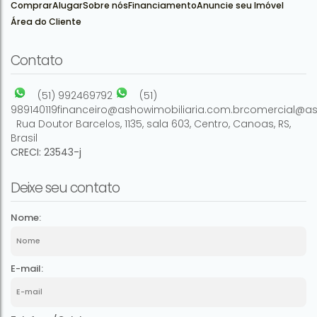
Comprar
Alugar
Sobre nós
Financiamento
Anuncie seu Imóvel
Área do Cliente
5
2
1
462m²
1
240m²
Contato
(51) 992469792
(51)
989140119
financeiro@ashowimobiliaria.com.br
comercial@as
Rua Doutor Barcelos
,
1135
,
sala 603
,
Centro
,
Canoas
,
RS
,
Brasil
CRECI: 23543-j
Deixe seu contato
Nome:
E-mail: