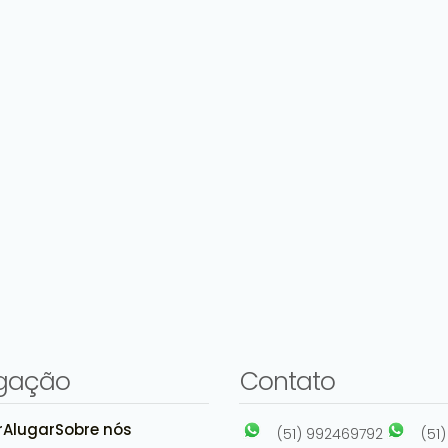
gação
Contato
r
Alugar
Sobre nós
(51) 992469792
(51)