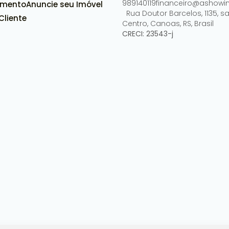
989140119
financeiro@ashowim
amento
Anuncie seu Imóvel
Rua Doutor Barcelos
,
1135
,
sa
Cliente
Centro
,
Canoas
,
RS
,
Brasil
CRECI: 23543-j