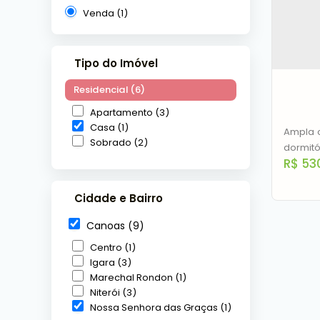
Venda (1)
Tipo do Imóvel
Residencial (6)
Apartamento (3)
Casa (1)
Ampla c
Sobrado (2)
dormitó
R$
53
social,
parqueS
m2 de á
Cidade e Bairro
porcela
Canoas (9)
proposta
Centro (1)
Igara (3)
Casa
Marechal Rondon (1)
Niterói (3)
Senh
Nossa Senhora das Graças (1)
C