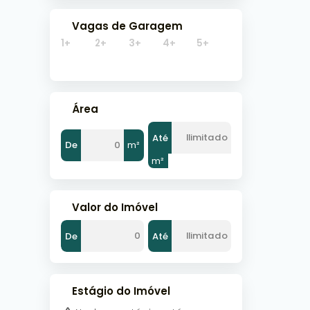
Vagas de Garagem
1+
2+
3+
4+
5+
Área
Até
De
m²
m²
Valor do Imóvel
De
Até
Estágio do Imóvel