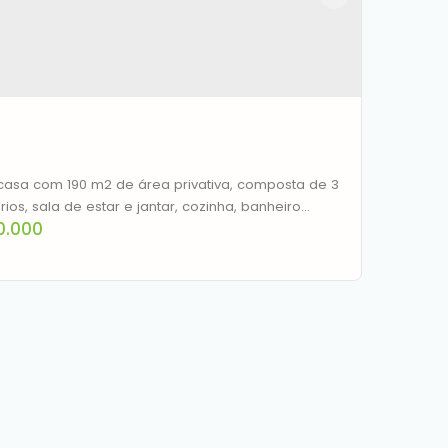
asa com 190 m2 de área privativa, composta de 3
rios, sala de estar e jantar, cozinha, banheiro
0.000
 lavanderia, poço de luz, 3 vagas garagem, piso
alão de festas construído recentemente, com 65
rea privativa, em alvenaria e madeira nobre, piso
nato, com 1 banheiro, quarto de dispensa.Aberto a
, aceita outros imoveis, veículos, parte valor...
 à venda, 190 m² por R$ 530.000,00 - Nossa
ora das Graças - Canoas/RS
EP: 92110-340
,
Rua Nações Unidas
,
N°:
274
,
Nossa