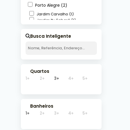
Senho
Porto Alegre (2)
Jardim Carvalho (1)
Jardim Itu Sabará (1)
3
Barra do Ribeiro (1)
Busca Inteligente
Centro (1)
Cachoeirinha (1)
Parque da Matriz (1)
Quartos
1+
2+
3+
4+
5+
Banheiros
1+
2+
3+
4+
5+