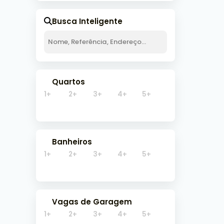
Orico
Busca Inteligente
310
Quartos
1+
2+
3+
4+
5+
Banheiros
1+
2+
3+
4+
5+
Vagas de Garagem
1+
2+
3+
4+
5+