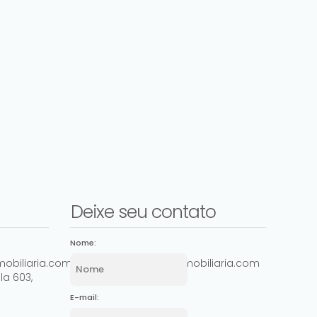
Deixe seu contato
Nome:
obiliaria.com.br
comercial@ashowimobiliaria.com
la 603
,
E-mail: