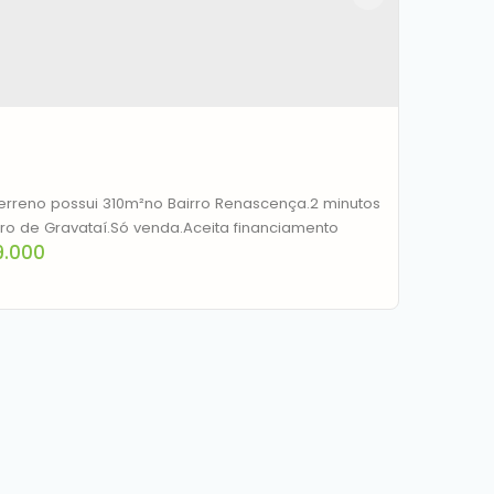
erreno possui 310m²no Bairro Renascença.2 minutos
ro de Gravataí.Só venda.Aceita financiamento
.000
no à venda, 310 m² por R$ 229.000,00 -
scença - Gravataí/RS
EP: 94010-488
,
Rua Walter Pacheco Torres
,
N°:
45
,