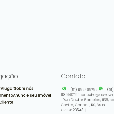
gação
Contato
r
Alugar
Sobre nós
(51) 992469792
(51)
989140119
financeiro@ashowim
amento
Anuncie seu Imóvel
Rua Doutor Barcelos
,
1135
,
sa
Cliente
Centro
,
Canoas
,
RS
,
Brasil
CRECI: 23543-j