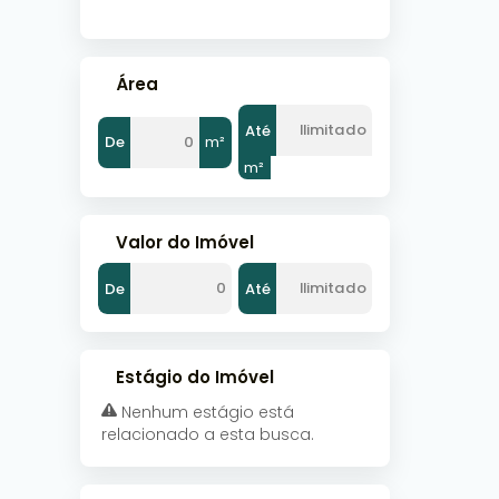
Área
Até
De
m²
m²
Valor do Imóvel
De
Até
Estágio do Imóvel
Nenhum estágio está
relacionado a esta busca.