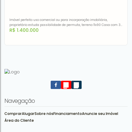
1
40m²
Imóvel perfeito uso comercial ou para incorporação imobiliária,
proprietário estuda possibilidade de permuta, terreno 11x90 Casa com 3
R$
1.400.000
dormitórios à venda - Centro - Canoas/RS
Casa à venda por R$ 1.400.000,00 - Centro - Canoas/RS
CEP: 92310-430
,
Rua Coronel Vicente
,
N°:
263
,
casa
,
Centro
,
Canoas
,
Rio Grande do Sul
,
Brasil
Navegação
Comprar
Alugar
Sobre nós
Financiamento
Anuncie seu Imóvel
Área do Cliente
3
1
98m²