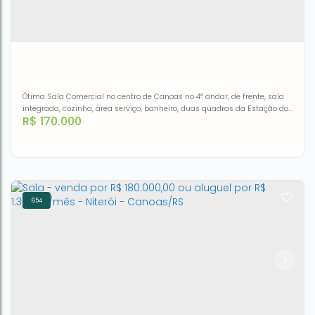
Ótima Sala Comercial no centro de Canoas no 4° andar, de frente, sala
integrada, cozinha, área serviço, banheiro, duas quadras da Estação do
R$
170.000
Trem.Aceita financiamento.
654
Sala à venda, 34 m² por R$ 170.000,00 - Centro -
Canoas/RS
CEP: 92010-050
,
Rua Gonçalves Dias
,
N°:
201
,
apto 407
,
Centro
,
Canoas
,
Rio Grande do Sul
,
Brasil