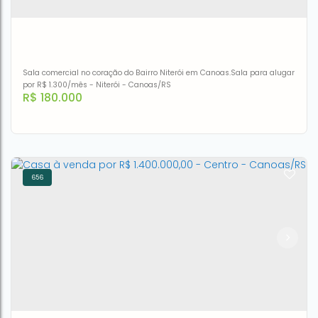
1
3m²
1
38m²
35m²
Sala comercial no coração do Bairro Niterói em Canoas.Sala para alugar
por R$ 1.300/mês - Niterói - Canoas/RS
R$
180.000
656
Sala - venda por R$ 180.000,00 ou aluguel por R$
1.300,00/mês - Niterói - Canoas/RS
CEP: 92120-030
,
Rua Júlio de Castilhos
,
N°:
606
,
SALA 303
,
Niterói
,
Canoas
,
Rio Grande do Sul
,
Brasil