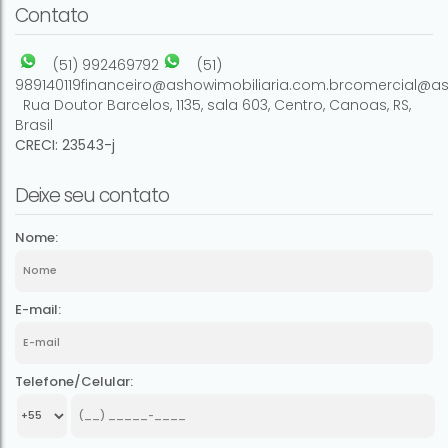
Contato
(51) 992469792
(51)
989140119
financeiro@ashowimobiliaria.com.br
comercial@as
Rua Doutor Barcelos
,
1135
,
sala 603
,
Centro
,
Canoas
,
RS
,
Brasil
CRECI: 23543-j
Deixe seu contato
Nome:
E-mail:
Telefone/Celular: