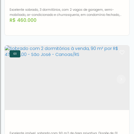
Excelente sobrado, 3 dormitórios, com 2 vagas de garagem, semi-
mobiliado, ar-condicionado e churrasqueria, em condomínio fechado,
R$
460.000
portaria 24h, com completa infraestrutura, espaço gourmet,
churrasqueira, piscina, quadra poliesportiva, salão de festas e
playground.
611
Sobrado à venda, 88 m² por R$ 460.000,00 - Igara -
Canoas/RS
CEP: 92412-520
,
Rua Dos Guaramirins
,
N°:
219
,
Sobrado111
,
Igara
,
Canoas
,
Rio Grande do Sul
,
Brasil
3
2
1
116m²
88m²
Excelente imóvel, sobrado com 90 m2 de área privativa, Dispõe de 01