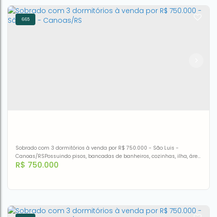
665
Sobrado à venda, 127 m² por R$ 690.000,00 - Igara -
Canoas/RS
CEP: 92410-695
,
Avenida Dona Rosalina
,
N°:
585
,
SOBRADO
,
Igara
,
Canoas
,
Rio Grande do Sul
,
Brasil
3
1
1
127m²
1
127m²
Sobrado com 3 dormitórios à venda por R$ 750.000 - São Luis -
Canoas/RSPossuindo pisos, bancadas de banheiros, cozinhas, ilha, área
R$
750.000
de serviço, torneiras, guarda corpo de sacadas e escadas, LEDs,
iluminação completa interna/externa, esquadrias automáticas nas
portas janelas.