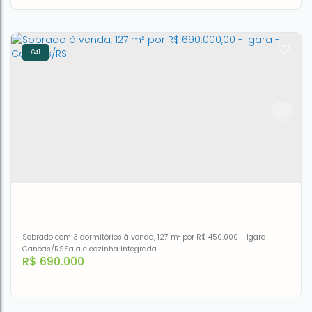
...próximo a pontos de interesse supermercados...
641
Venda casa / sobrado - Bairro São Jose - Canoas
Rua Moacyr Scliar
,
N°:
90
,
São José
,
Canoas
,
Rio Grande do
Sul
,
Brasil
4
3
1
350m²
2
260m²
Sobrado com 3 dormitórios à venda, 127 m² por R$ 450.000 - Igara -
Canoas/RSSala e cozinha integrada
R$
690.000