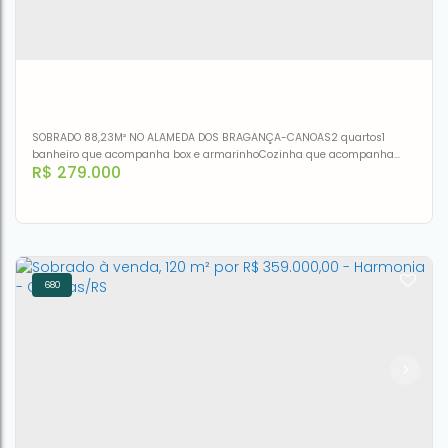
SOBRADO 88,23M² NO ALAMEDA DOS BRAGANÇA-CANOAS2 quartos1
banheiro que acompanha box e armarinhoCozinha que acompanha
R$
279.000
armáriosLavanderiaEntrada para água quente Área de churrasqueira
Ótima iluminação solar.Características do imóvelÁrea de serviços,
Armário de cozinha, Churrasqueira, Sacada, Condomínio fechado,
Segurança 24h, Permite animais, Interfone, Academia, PiscinaACEITA...
680
Sobrado à venda, 88 m² por R$ 279.000,00 - Centro -
Canoas/RS
CEP: 92420-000
,
Avenida Guilherme Schell
,
Centro
,
Canoas
,
Rio Grande do Sul
,
Brasil