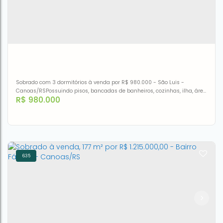
CEP: 92310-530
,
Rua República
,
N°:
2050
,
casa 12
,
Harmonia
,
Canoas
,
Rio Grande do Sul
,
Brasil
3
2
1
120m²
2
120m²
Sobrado com 3 dormitórios à venda por R$ 980.000 - São Luis -
Canoas/RSPossuindo pisos, bancadas de banheiros, cozinhas, ilha, área
R$
980.000
de serviço, torneiras, guarda corpo de sacadas e escadas, LEDs,
iluminação completa interna/externa, esquadrias automáticas nas
portas janelas.
635
Sobrado com 3 dormitórios à venda por R$ 980.000,00 -
São Luis - Canoas/RS
CEP: 92420-270
,
Rua Lopes Trovão
,
N°:
298
,
São Luis
,
Canoas
,
Rio Grande do Sul
,
Brasil