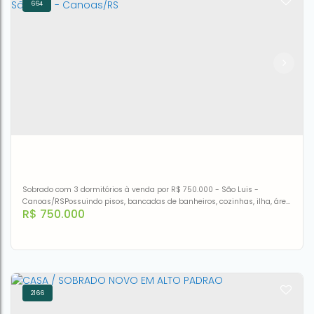
664
Sobrado com 3 dormitórios à venda por R$ 750.000 - São
Luis - Canoas/RS
CEP: 92420-270
,
Rua Lopes Trovão
,
N°:
290
,
São Luis
,
Canoas
,
Rio Grande do Sul
,
Brasil
3
3
93m²
Sobrado com 3 dormitórios à venda por R$ 750.000 - São Luis -
Canoas/RSPossuindo pisos, bancadas de banheiros, cozinhas, ilha, área
R$
750.000
de serviço, torneiras, guarda corpo de sacadas e escadas, LEDs,
iluminação completa interna/externa, esquadrias automáticas nas
portas janelas.Marcadores:
2166