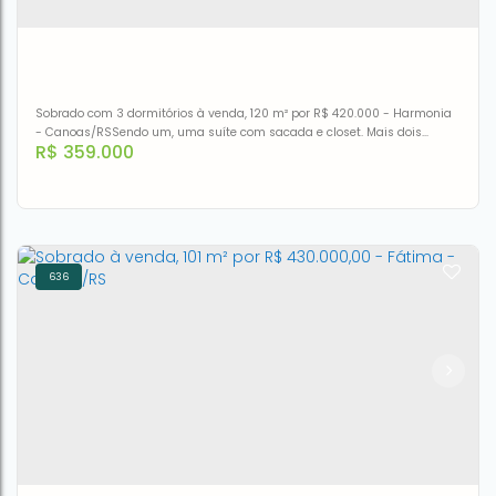
2
1
100m²
89m²
100m²
Sobrado com 3 dormitórios à venda, 120 m² por R$ 420.000 - Harmonia
- Canoas/RSSendo um, uma suíte com sacada e closet. Mais dois
R$
359.000
banheiros social. Cozinha planejada, e conjugada com sala.Fundos,
área de serviço com fogão a lenha.Cobertura para dois carros.Espaço
gourmet com churrasqueira e pia.Corredor com horta aérea.
636
Sobrado à venda, 120 m² por R$ 359.000,00 - Harmonia -
Canoas/RS
CEP: 92325-530
,
Rua Cacilda Becker
,
N°:
54
,
Harmonia
,
Canoas
,
Rio Grande do Sul
,
Brasil