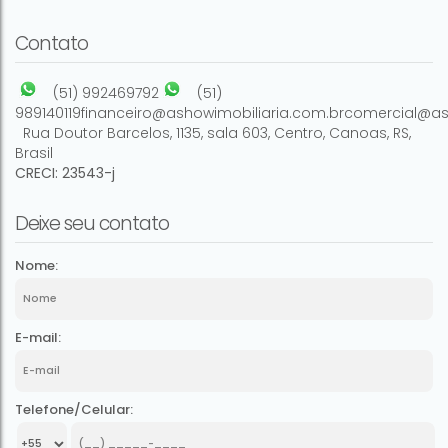
8
4
1
500m²
Contato
(51) 992469792
(51)
989140119
financeiro@ashowimobiliaria.com.br
comercial@as
Rua Doutor Barcelos
,
1135
,
sala 603
,
Centro
,
Canoas
,
RS
,
Brasil
CRECI: 23543-j
Deixe seu contato
Nome:
E-mail:
Telefone/Celular: