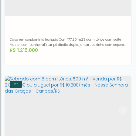
3
3
162m²
Casa em condomínio fechado Com 177,80 m23 dormitórios com suíte
Master com banheiraEstar pé direito duplo, jantar , cozinha com espera
R$
1.215.000
para ilha, lavabo, lavanderia com depósito, espaço gourmet com
churrasqueira.Toda com rebaixo em gesso, com todas as luminarias
embutidas, piso vinilico clik 5,5mm, áreas molhadas em porcelanato
portinari.Aberturas pretas , fachada com pergolado
670
Sobrado à venda, 177 m² por R$ 1.215.000,00 - Bairro
Fátima - Canoas/RS
CEP: 92200-352
,
Rua Cairú
,
N°:
444
,
casa 9
,
Canoas
,
Rio
Grande do Sul
,
Brasil