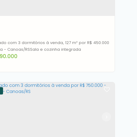
2
1
363m²
2
180m²
do com 3 dormitórios à venda, 127 m² por R$ 450.000
- Igara - Canoas/RSSala e cozinha integrada
90.000
rado à venda, 127 m² por R$ 690.000,00 -
ra - Canoas/RS
CEP: 92410-695
,
Avenida Dona Rosalina
,
N°:
585
,
BRADO
,
Igara
,
Canoas
,
Rio Grande do Sul
,
Brasil