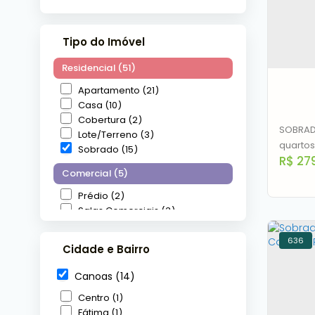
Tipo do Imóvel
Residencial (51)
Apartamento (21)
Casa (10)
Cobertura (2)
SOBRAD
Lote/Terreno (3)
quarto
Sobrado (15)
R$
279
armari
Comercial (5)
armári
churras
Prédio (2)
imóvelÁ
Salas Comerciais (3)
Churra
24h, Pe
636
Cidade e Bairro
Sobr
Canoas (14)
Cent
Centro (1)
C
Fátima (1)