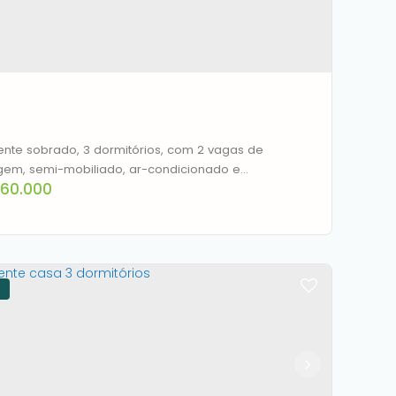
noas
,
Rio Grande do Sul
,
Brasil
2
1
2
120m²
ente sobrado, 3 dormitórios, com 2 vagas de
em, semi-mobiliado, ar-condicionado e
60.000
asqueria, em condomínio fechado, portaria 24h, com
eta infraestrutura, espaço gourmet, churrasqueira,
na, quadra poliesportiva, salão de festas e
round.
rado à venda, 88 m² por R$ 460.000,00 -
ra - Canoas/RS
CEP: 92412-520
,
Rua Dos Guaramirins
,
N°:
219
,
rado111
,
Igara
,
Canoas
,
Rio Grande do Sul
,
Brasil