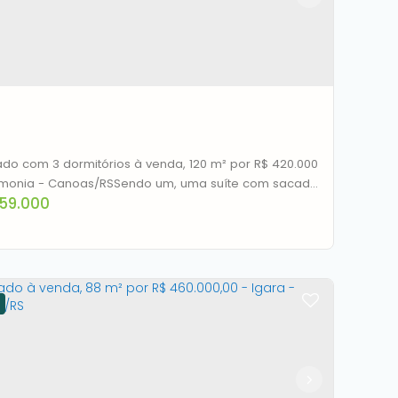
do com 3 dormitórios à venda, 120 m² por R$ 420.000
rmonia - Canoas/RSSendo um, uma suíte com sacada
59.000
set. Mais dois banheiros social. Cozinha planejada, e
gada com sala.Fundos, área de serviço com fogão a
.Cobertura para dois carros.Espaço gourmet com
asqueira e pia.Corredor com horta aérea.
rado à venda, 120 m² por R$ 359.000,00 -
rmonia - Canoas/RS
CEP: 92325-530
,
Rua Cacilda Becker
,
N°:
54
,
Harmonia