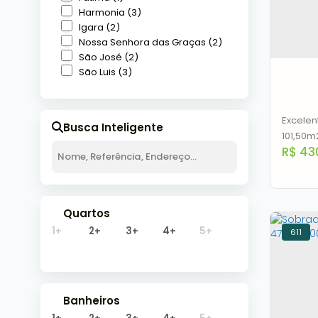
Cano
Harmonia (3)
Igara (2)
Nossa Senhora das Graças (2)
São José (2)
São Luis (3)
2
Excele
Busca Inteligente
101,50m
R$
43
cidade 
pátio n
prima d
arejado
Quartos
abertur
corrimã
1+
2+
3+
4+
5+
611
Sobra
Fáti
C
Banheiros
Fátim