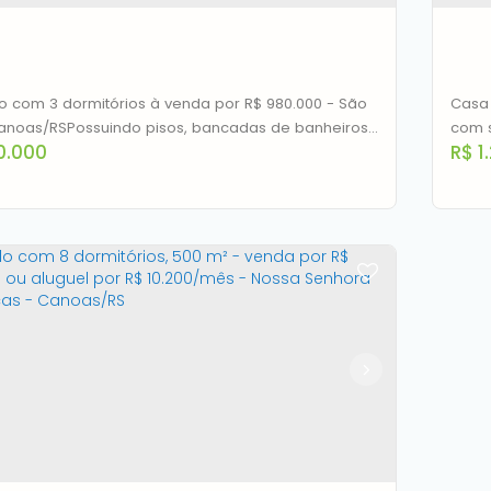
3
1
2
162m²
3
 com 3 dormitórios à venda por R$ 980.000 - São
Casa em condo
Canoas/RSPossuindo pisos, bancadas de banheiros,
com s
0.000
R$
1
s, ilha, área de serviço, torneiras, guarda corpo de
jantar ,
 e escadas, LEDs, iluminação completa
com depósito, espa
/externa, esquadrias automáticas nas portas
com r
embut
porce
perg
ado com 3 dormitórios à venda por R$
Sob
000,00 - São Luis - Canoas/RS
Bai
EP: 92420-270
,
Rua Lopes Trovão
,
N°:
298
,
São Luis
,
as
,
Rio Grande do Sul
,
Brasil
Rio