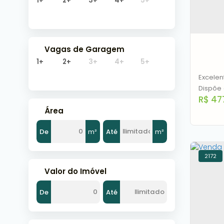
1+
2+
3+
4+
5+
3
Vagas de Garagem
1+
2+
3+
4+
5+
Excelen
Dispõe 
R$
47
compost
Área
integra
serviço
De
m²
Até
m²
porcela
2172
Valor do Imóvel
Sobr
R$ 4
De
Até
C
Cano