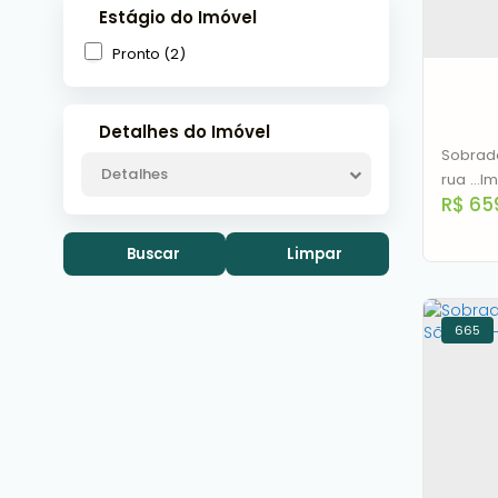
Estágio do Imóvel
Pronto (2)
2
Detalhes do Imóvel
Sobrado
Detalhes
rua ...
R$
65
quartos
pronto 
quem p
Buscar
Limpar
localiz
avenida
superme
665
Vend
Can
Ru
Grand