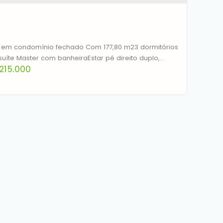
2
1
120m²
2
120m²
mínio fechado Com 177,80 m23 dormitórios
uíte Master com banheiraEstar pé direito duplo,
.215.000
 cozinha com espera para ilha, lavabo, lavanderia
ço gourmet com churrasqueira.Toda
ebaixo em gesso, com todas as luminarias
idas, piso vinilico clik 5,5mm, áreas molhadas em
lanato portinari.Aberturas pretas , fachada com
olado
rado à venda, 177 m² por R$ 1.215.000,00 -
rro Fátima - Canoas/RS
CEP: 92200-352
,
Rua Cairú
,
N°:
444
,
casa 9
,
Canoas
,
 Grande do Sul
,
Brasil