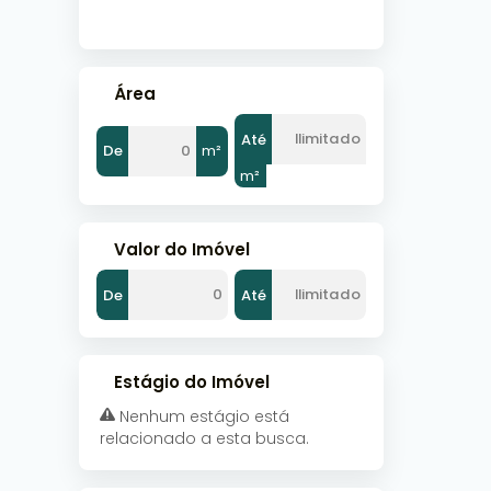
Área
Até
De
m²
m²
Valor do Imóvel
De
Até
Estágio do Imóvel
Nenhum estágio está
relacionado a esta busca.