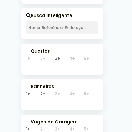
Sobra
Busca Inteligente
3
Quartos
1+
2+
3+
4+
5+
Banheiros
1+
2+
3+
4+
5+
Vagas de Garagem
1+
2+
3+
4+
5+