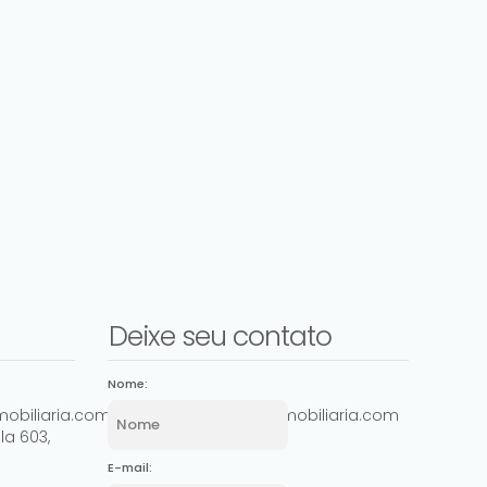
Deixe seu contato
Nome:
obiliaria.com.br
comercial@ashowimobiliaria.com
la 603
,
E-mail: