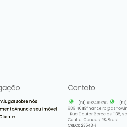
gação
Contato
r
Alugar
Sobre nós
(51) 992469792
(51)
989140119
financeiro@ashowim
amento
Anuncie seu Imóvel
Rua Doutor Barcelos
,
1135
,
sa
Cliente
Centro
,
Canoas
,
RS
,
Brasil
CRECI: 23543-j