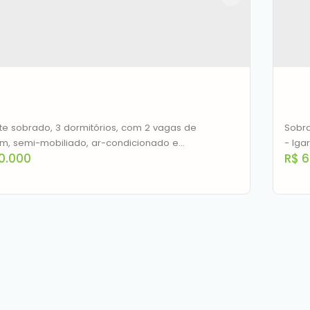
te sobrado, 3 dormitórios, com 2 vagas de
Sobra
, semi-mobiliado, ar-condicionado e
0.000
R$
6
queria, em condomínio fechado, portaria 24h, com
a infraestrutura, espaço gourmet, churrasqueira,
, quadra poliesportiva, salão de festas e
und.
ado à venda, 88 m² por R$ 460.000,00 -
Sob
a - Canoas/RS
Iga
EP: 92412-520
,
Rua Dos Guaramirins
,
N°:
219
,