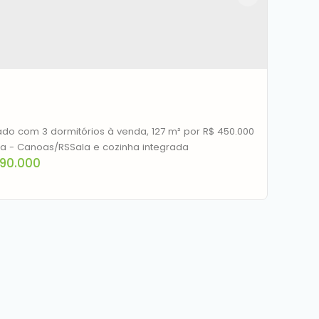
do com 3 dormitórios à venda, 127 m² por R$ 450.000
- Igara - Canoas/RSSala e cozinha integrada
90.000
rado à venda, 127 m² por R$ 690.000,00 -
ra - Canoas/RS
CEP: 92410-695
,
Avenida Dona Rosalina
,
N°:
585
,