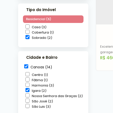
Tipo do Imóvel
Residencial (6)
Casa (3)
Cobertura (1)
Sobrado (2)
Excelen
garagem
Cidade e Bairro
R$
46
churras
complet
Canoas (14)
piscina
playgro
Centro (1)
Fátima (1)
Harmonia (3)
Igara (2)
Nossa Senhora das Graças (2)
Sobr
São José (2)
Igar
São Luis (3)
C