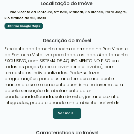
Localização do Imóvel
Rua Vicente da Fontoura
,
N°:
1528
,
6°andar
,
Rio Branco
,
Porto Alegre
,
Rio Grande do Sul
,
Brasil
Abrir no Google Maps
Descrição do Imóvel
Excelente apartamento recém reformado na Rua Vicente
da Fontoura.Vista livre para todos os lados.Apartamento
EXCLUSIVO, com SISTEMA DE AQUECIMENTO NO PISO em
todas as peças (exceto lavanderia e lavabo), com
termostatos individualizados. Pode-se fazer
programações para ajustar a temperatura ideal e
manter o piso e o ambiente quentinho no inverno sem
aquela sensação de abafamento do ar
condicionado.Sacada, sala de estar, jantar e cozinha
integradas, proporcionando um ambiente incrível de
integração e contato entre as pessoas: Ideal para
Ver mais...
receber os amigos ou juntar a família.Churrasqueira
espetacular com parede de vidro.Ampla suíte com
sacada e vista aberta do bairro.Banheiros com nicho e
Características do Imóvel
porcelanato 60x120, cubas esculpidas, armários inferiores