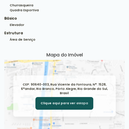
supermercado Gauchão, supermercado Zaffari Ipiranga,
Churrasqueira
PUC e campus da saúde da UFRGS.Aceito no negócio
Quadra Esportiva
apartamento com as seguintes condições:Mínimo 2
Básico
dormitórios com suíteBairros: Bom fim, Santana, Rio
Branco ou Santa Cecília ou imediações desses
Elevador
bairrosOrientação solar norte e/ou lesteVaga de
Estrutura
garagemChurrasqueiraElevadorACEITA FINANCIAMENTO
Área de Serviço
Mapa do Imóvel
CEP: 90640-003
,
Rua Vicente da Fontoura
,
N°:
1528
,
6°andar
,
Rio Branco
,
Porto Alegre
,
Rio Grande do Sul
,
Brasil
Clique aqui para ver o
Mapa