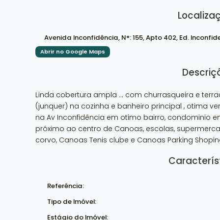
Localiza
Avenida Inconfidência
,
N°:
155
,
Apto 402
,
Ed. Inconfid
Abrir no Google Maps
Descriç
Linda cobertura ampla ... com churrasqueira e ter
(junquer) na cozinha e banheiro principal , otima v
na Av Inconfidência em otimo bairro, condominio e
próximo ao centro de Canoas, escolas, supermercad
corvo, Canoas Tenis clube e Canoas Parking Shoping
Caracterís
Referência:
Tipo de Imóvel:
Estágio do Imóvel: