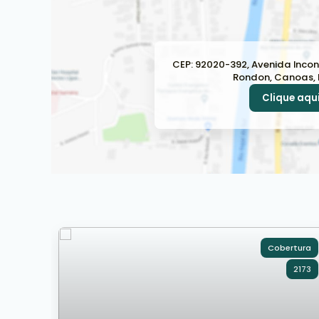
CEP: 92020-392
,
Avenida Incon
Rondon
,
Canoas
,
Clique aqui
Cobertura
2173