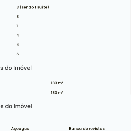
3 (sendo 1 suíte)
3
1
4
4
5
s do Imóvel
183 m²
183 m²
s do Imóvel
Açougue
Banca de revistas