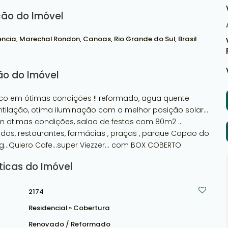
ção do Imóvel
encia
,
Marechal Rondon
,
Canoas
,
Rio Grande do Sul
,
Brasil
ão do Imóvel
raco em ótimas condições !! reformado, agua quente
entilação, otima iluminação com a melhor posição solar...
m otimas condições, salao de festas com 80m2 ...
os, restaurantes, farmácias , praças , parque Capao do
...Quiero Cafe...super Viezzer... com BOX COBERTO
ticas do Imóvel
2174
Residencial
»
Cobertura
Renovado / Reformado