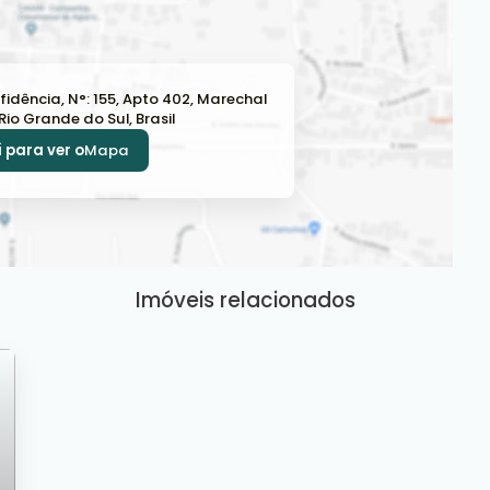
fidência
,
N°:
155
,
Apto 402
,
Marechal
Rio Grande do Sul
,
Brasil
 para ver o
Mapa
Imóveis relacionados