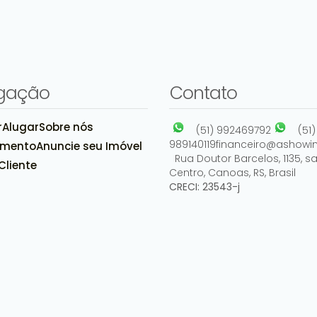
gação
Contato
r
Alugar
Sobre nós
(51) 992469792
(51)
989140119
financeiro@ashowim
amento
Anuncie seu Imóvel
Rua Doutor Barcelos
,
1135
,
sa
Cliente
Centro
,
Canoas
,
RS
,
Brasil
CRECI: 23543-j