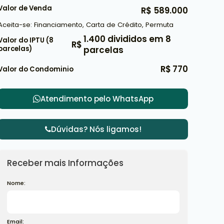
Valor de Venda
R$
589.000
Aceita-se: Financiamento, Carta de Crédito, Permuta
1.400 divididos em 8
Valor do IPTU (8
R$
parcelas)
parcelas
R$
770
Valor do Condominio
Atendimento pelo
WhatsApp
Dúvidas? Nós ligamos!
Receber mais Informações
Nome:
Email: