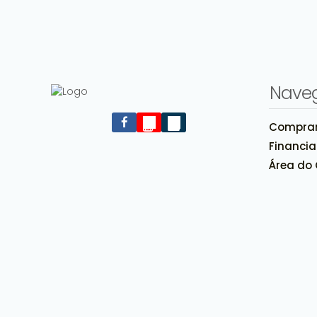
Nave
Compra
Av. Açucena, 2999, apto 503 / bl. 06, Igara, Canoas,
Financi
Rio Grande do Sul, Brasil
Área do 