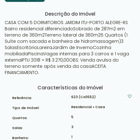
Descrição do Imóvel
CASA COM 5 DORMITORIOS JARDIM ITU-PORTO ALEGRE-RS
Bairro residencial diferenciadoSobrado de 287m2 em
terreno de 360m2Terreno lateral de 360m25 Quartos (1
Suíte com sacada e banheira de hidromassagem)3
SalasEscritórioLareiraJardim de InvernoCozinha
mobiliadaPiscinaVagas internas para 3 carros e 1 vaga
externaIPTU 2018 = R$ 3.270,00OBS: Venda avulsa do
terreno somente após venda da casaACEITA
FINANCIAMENTO.
Características do Imóvel
623
(CA0552)
Referência:
Residencial
»
Casa
Tipo de Imóvel:
5
Quartos:
3
Salas:
1
Banheiro: