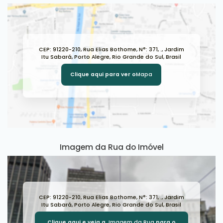
CEP: 91220-210
,
Rua Elias Bothome
,
N°:
371
,
.
,
Jardim
Itu Sabará
,
Porto Alegre
,
Rio Grande do Sul
,
Brasil
Clique aqui para ver o
Mapa
Imagem da Rua do Imóvel
CEP: 91220-210
,
Rua Elias Bothome
,
N°:
371
,
.
,
Jardim
Itu Sabará
,
Porto Alegre
,
Rio Grande do Sul
,
Brasil
Clique aqui e veja a
Imagem da Rua
para o