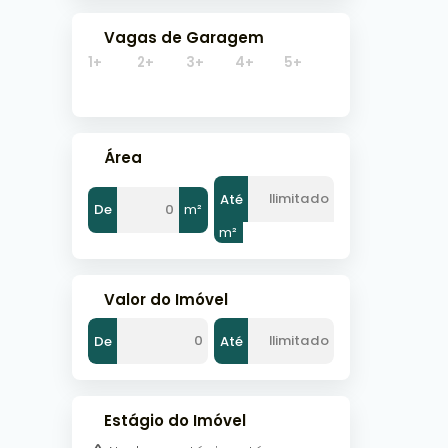
Vagas de Garagem
1+
2+
3+
4+
5+
Área
Até
De
m²
m²
Valor do Imóvel
De
Até
Estágio do Imóvel