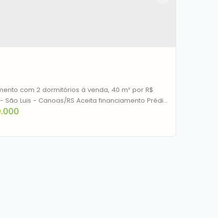
ento com 2 dormitórios à venda, 40 m² por R$
 - São Luis - Canoas/RS Aceita financiamento Prédio
.000
ma localização em frente a Ulbra ...para
mento de aluguel ou moradia.
tamento à venda, 40 m² por R$ 180.000,00 -
Luis - Canoas/RS
EP: 92420-270
,
Rua Lopes Trovão
,
N°:
45
,
São Luis
,