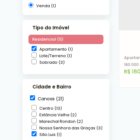
Venda (1)
Tipo do Imóvel
Residencial (5)
Apartamento (1)
Lote/Terreno (1)
Apartam
Sobrado (3)
180.000
R$
180
com óti
investi
Cidade e Bairro
Canoas (21)
Centro (13)
Estância Velha (2)
Apar
Marechal Rondon (2)
Nossa Senhora das Graças (3)
São 
São Luis (1)
C