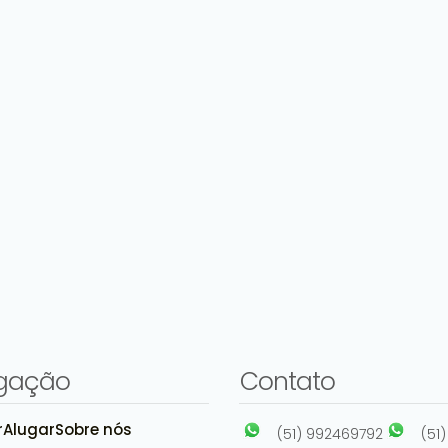
gação
Contato
r
Alugar
Sobre nós
(51) 992469792
(51)