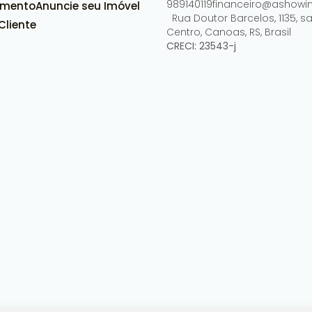
989140119
financeiro@ashowim
amento
Anuncie seu Imóvel
Rua Doutor Barcelos
,
1135
,
sa
Cliente
Centro
,
Canoas
,
RS
,
Brasil
CRECI: 23543-j