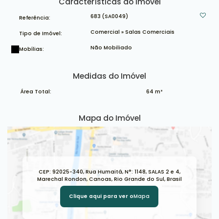
Características do Imóvel
683
(SA0049)
Referência:
Comercial
»
Salas Comerciais
Tipo de Imóvel:
Não Mobiliado
Mobílias:
Medidas do Imóvel
Área Total:
64 m²
Mapa do Imóvel
CEP: 92025-340
,
Rua Humaitá
,
N°:
1148
,
SALAS 2 e 4
,
Marechal Rondon
,
Canoas
,
Rio Grande do Sul
,
Brasil
Clique aqui para ver o
Mapa