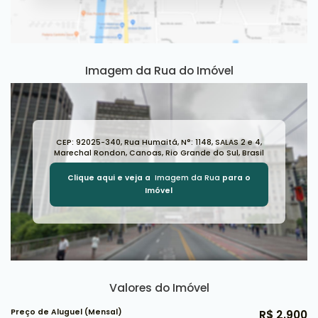
Imagem da Rua do Imóvel
CEP: 92025-340
,
Rua Humaitá
,
N°:
1148
,
SALAS 2 e 4
,
Marechal Rondon
,
Canoas
,
Rio Grande do Sul
,
Brasil
Clique aqui e veja a
Imagem da Rua
para o
Imóvel
Valores do Imóvel
Preço de Aluguel (Mensal)
R$
2.900