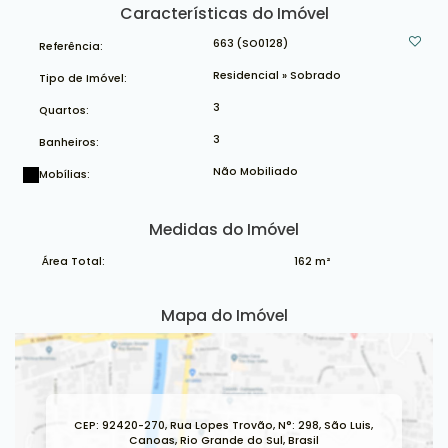
Características do Imóvel
663
(SO0128)
Referência:
Residencial
»
Sobrado
Tipo de Imóvel:
3
Quartos:
3
Banheiros:
Não Mobiliado
Mobílias:
Medidas do Imóvel
Área Total:
162 m²
Mapa do Imóvel
CEP: 92420-270
,
Rua Lopes Trovão
,
N°:
298
,
São Luis
,
Canoas
,
Rio Grande do Sul
,
Brasil