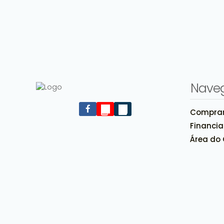
Nave
Compra
Rua Júlio de Castilhos, 208, 92120-030, Niterói,
Financi
Canoas, Rio Grande do Sul, Brasil
Área do 