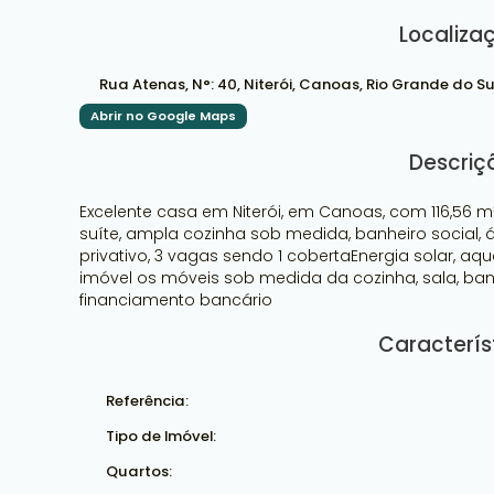
Localiza
Rua Atenas
,
N°:
40
,
Niterói
,
Canoas
,
Rio Grande do Su
Abrir no Google Maps
Descriç
Excelente casa em Niterói, em Canoas, com 116,56 m² 
suíte, ampla cozinha sob medida, banheiro social, 
privativo, 3 vagas sendo 1 cobertaEnergia solar, aq
imóvel os móveis sob medida da cozinha, sala, banh
financiamento bancário
Caracterís
Referência:
Tipo de Imóvel:
Quartos: