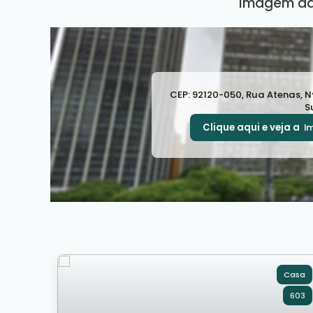
Imagem da
CEP: 92120-050
,
Rua Atenas
,
N
S
Clique aqui e veja a
I
Casa
603