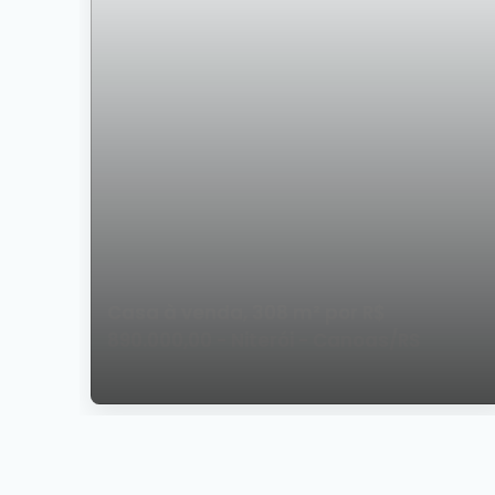
Casa à venda, 308 m² por R$
890.000,00 - Niterói - Canoas/RS