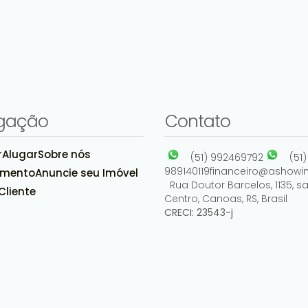
gação
Contato
r
Alugar
Sobre nós
(51) 992469792
(51)
Rua Protásio Alves, casa 102, 92120-160, Niterói,
989140119
financeiro@ashowim
amento
Anuncie seu Imóvel
Canoas, Rio Grande do Sul, Brasil
Rua Doutor Barcelos
,
1135
,
sa
Cliente
Centro
,
Canoas
,
RS
,
Brasil
CRECI: 23543-j