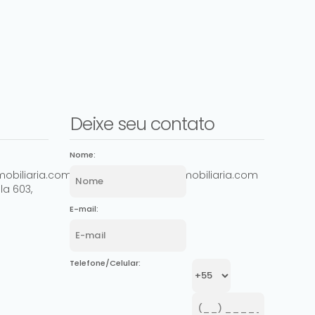
Deixe seu contato
Nome:
Rua Tijuca, 760, 94950-400, Parque da Matriz,
Rua Do
obiliaria.com.br
comercial@ashowimobiliaria.com
Cachoeirinha, Rio Grande do Sul, Brasil
Canoas
la 603
,
E-mail:
Telefone/Celular: