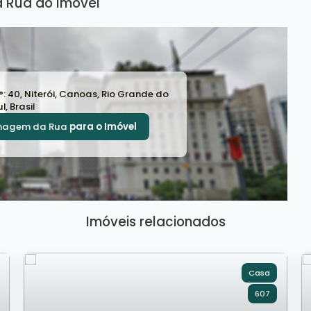
 Rua do Imóvel
°:
40
,
Niterói
,
Canoas
,
Rio Grande do
ul
,
Brasil
magem da Rua
para o Imóvel
Imóveis relacionados
Casa
607