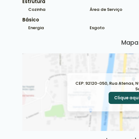
Estrutura
Cozinha
Área de Serviço
Básico
Energia
Esgoto
Mapa 
CEP: 92120-050
,
Rua Atenas
,
N
S
Clique aqui