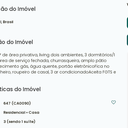
ção do Imóvel
l
,
Brasil
ão do Imóvel
de área privativa, living dois ambientes, 3 dormitórios/1
área de serviço fechada, churrasqueira, amplo pátio
uecimento gás, água quente, portão eletrônicoFica no
eiro, roupeiro de casal, 3 ar condicionadoAceita FGTS e
ticas do Imóvel
647
(CA0090)
Residencial
»
Casa
3 (sendo 1 suíte)