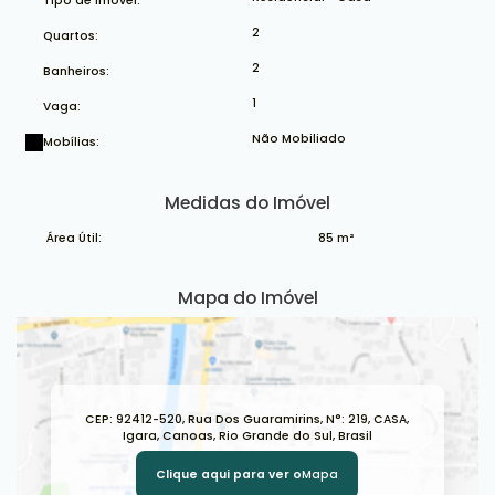
Tipo de Imóvel:
2
Quartos:
2
Banheiros:
1
Vaga:
Não Mobiliado
Mobílias:
Medidas do Imóvel
Área Útil:
85 m²
Mapa do Imóvel
CEP: 92412-520
,
Rua Dos Guaramirins
,
N°:
219
,
CASA
,
Igara
,
Canoas
,
Rio Grande do Sul
,
Brasil
Clique aqui para ver o
Mapa