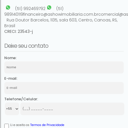
(51) 992469792
(51)
989140119
financeiro@ashowimobiliaria.com.br
comercial@as
Rua Doutor Barcelos
,
1135
,
sala 603
,
Centro
,
Canoas
,
RS
,
Brasil
CRECI: 23543-j
Deixe seu contato
Nome:
E-mail:
Telefone/Celular:
Li e aceito os
Termos de Privacidade