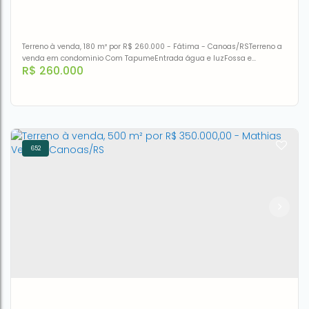
4m²
Terreno à venda, 180 m² por R$ 260.000 - Fátima - Canoas/RSTerreno a
venda em condominio Com TapumeEntrada água e luzFossa e
R$
260.000
filtroProjeto aprovado
652
Terreno à venda, 180 m² por R$ 260.000,00 - Fátima -
Canoas/RS
CEP: 92200-352
,
Rua Cairú
,
N°:
444
,
Fátima
,
Canoas
,
Rio
Grande do Sul
,
Brasil
180m²