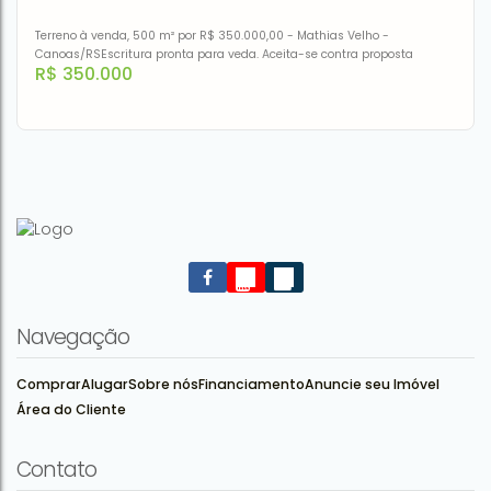
Terreno à venda, 500 m² por R$ 350.000,00 - Mathias Velho -
Canoas/RSEscritura pronta para veda. Aceita-se contra proposta
R$
350.000
Terreno à venda, 500 m² por R$ 350.000,00 - Mathias
Velho - Canoas/RS
CEP: 92330-340
,
Rua Passo Fundo
,
N°:
490
,
Mathias Velho
,
Canoas
,
Rio Grande do Sul
,
Brasil
Navegação
Comprar
Alugar
Sobre nós
Financiamento
Anuncie seu Imóvel
Área do Cliente
500m²
Contato