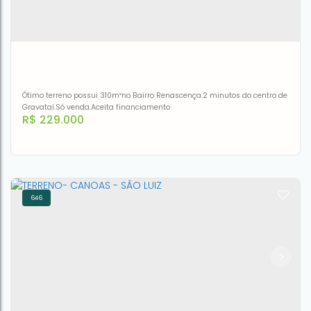
Ótimo terreno possui 310m²no Bairro Renascença.2 minutos do centro de
Gravataí.Só venda.Aceita financiamento
R$
229.000
646
Terreno à venda, 310 m² por R$ 229.000,00 - Renascença -
Gravataí/RS
CEP: 94010-488
,
Rua Walter Pacheco Torres
,
N°:
45
,
Orico
,
Gravataí
,
Rio Grande do Sul
,
Brasil