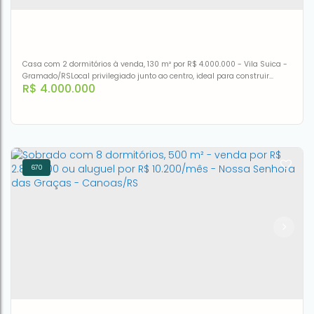
Casa com 2 dormitórios à venda, 130 m² por R$ 4.000.000 - Vila Suica -
Gramado/RSLocal privilegiado junto ao centro, ideal para construir
R$
4.000.000
pousada, hotel ou prédio residencial ...Linda rua com imóveis de alto
padrão o imóvel já fica entre pousadas / hotel ...Chalé dois andares
com:130 M2 área privativaPiso térreo em porcelanato02 dormitórios
sendo Um com suite...01 banheiro social...
670
Casa com 2 dormitórios à venda, 130 m² por R$ 4.000.000
- Vila Suica - Gramado/RS
CEP: 95670-096
,
Rua Arthur Zwetsch
,
N°:
50
,
Gramado
,
Rio
Grande do Sul
,
Brasil