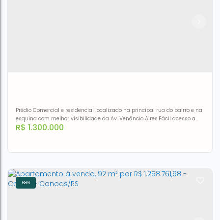
Apartamento com 3 dormitórios à venda, 92 m² por R$
1.327.404,47 - Centro - Canoas/RS
CEP: 92310-080
,
Rua Guilherme Morsch
,
N°:
121
,
904
,
Centro
,
Canoas
,
Rio Grande do Sul
,
Brasil
3
2
1
1
93m²
1
93m²
Prédio Comercial e residencial localizado na principal rua do bairro e na
esquina com melhor visibilidade da Av. Venâncio Aires.Fácil acesso a
R$
1.300.000
BR. Prédio composto por excelente loja de esquina e 3 apartamentos
residenciais.
686
Prédio à venda, 256 m² por R$ 1.300.000,00 - Niterói -