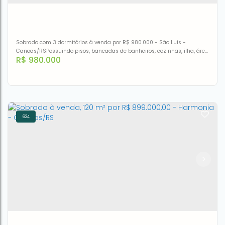
5
1
3
360m²
3
287m²
Sobrado com 3 dormitórios à venda por R$ 980.000 - São Luis -
Canoas/RSPossuindo pisos, bancadas de banheiros, cozinhas, ilha, área
R$
980.000
de serviço, torneiras, guarda corpo de sacadas e escadas, LEDs,
iluminação completa interna/externa, esquadrias automáticas nas
portas janelas.
624
Sobrado com 3 dormitórios à venda por R$ 980.000,00 -
São Luis - Canoas/RS
CEP: 92420-270
,
Rua Lopes Trovão
,
N°:
298
,
São Luis
,
Canoas
,
Rio Grande do Sul
,
Brasil
3
3
162m²