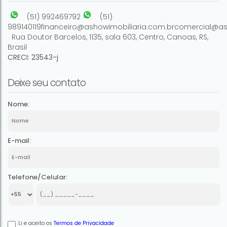
(51) 992469792
(51)
989140119
financeiro@ashowimobiliaria.com.br
comercial@as
Rua Doutor Barcelos
,
1135
,
sala 603
,
Centro
,
Canoas
,
RS
,
Brasil
CRECI: 23543-j
Deixe seu contato
Nome:
E-mail:
Telefone/Celular:
Li e aceito os
Termos de Privacidade