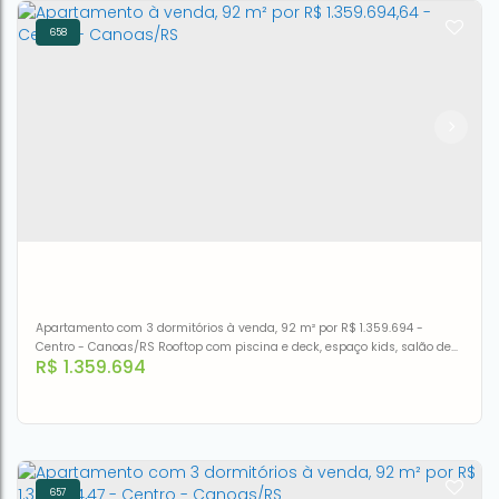
658
Casa à venda por R$ 1.400.000,00 - Centro - Canoas/RS
CEP: 92310-430
,
Rua Coronel Vicente
,
N°:
263
,
casa
,
Centro
,
Canoas
,
Rio Grande do Sul
,
Brasil
3
1
98m²
Apartamento com 3 dormitórios à venda, 92 m² por R$ 1.359.694 -
Centro - Canoas/RS Rooftop com piscina e deck, espaço kids, salão de
R$
1.359.694
festas, espaço gourmet, lounge efitness, com vista para a cidade e pôr
do sol; Todas as vagas com espera para carro elétrico; Apartamentos
com possibilidade de adaptação para PNE; Plantas personalizáveis:
opção de living estendido ou suíte master...
657