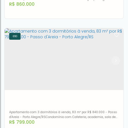
R$
860.000
junto ao centro de Canoas, Guilherme Shell, Dr. Barcelos , supermercado,
Shopping Canoas e ao posto metropolitano ...Infra estrutura
completaPiscina climatizadaBrinquedoteca AcademiaEspera para ar
condicionado Sacada com churrasqueiraEspera junquerbox...
650
Apartamento com 3 dormitórios à venda, 76 m² por R$
860.000,00 - Centro - Canoas/RS
CEP: 92310-240
,
Rua Francisco Guilherme Ludwg
,
N°:
219
,
1
,
Centro
,
Canoas
,
Rio Grande do Sul
,
Brasil
3
1
1
76m²
76m²
Apartamento com 3 dormitórios à venda, 83 m² por R$ 840.000 - Passo
d'Areia - Porto Alegre/RSCondomínio com Cafeteria, academia, sala de
R$
799.000
pilates, pet Shop, sala de jogos, piscina, dois salões infantil, sala da
lareira, dois salões de festa, 2 brinquedotecas, quadra de