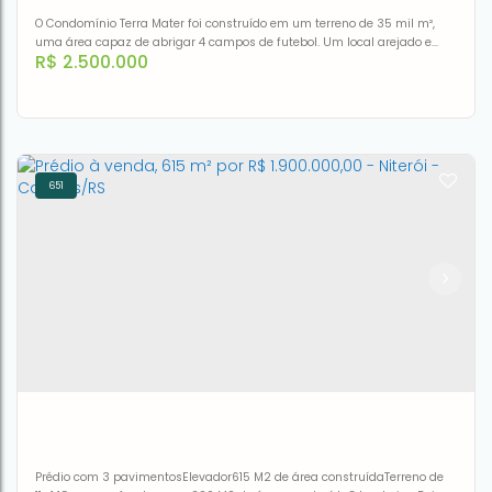
O Condomínio Terra Mater foi construído em um terreno de 35 mil m²,
uma área capaz de abrigar 4 campos de futebol. Um local arejado e
R$
2.500.000
muito arborizado, longe das preocupações e perto de tudo.Com
localização privilegiada, o condomínio Terra Mater está a poucos
minutos do Hipermercado Bourbon Ipiranga, Shopping Bourbon Country,
Shopping Iguatemi colégios Farroupilha e Anchieta. Um lugar...
651
Casa Luxuosa com 5 dormitórios à venda, 446 m² por R$
2.500.000 - Jardim Carvalho - Porto Alegre/RS
CEP: 91530-008
,
Rua Attílio Bilibio
,
N°:
120
,
Jardim Carvalho
,
Porto Alegre
,
Rio Grande do Sul
,
Brasil
5
6
2
5
446m²
4
446m²
Prédio com 3 pavimentosElevador615 M2 de área construídaTerreno de