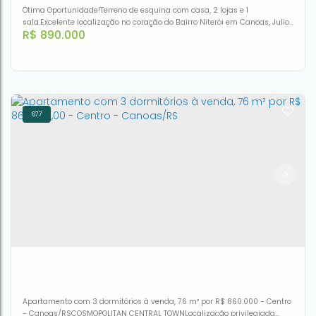
Ótima Oportunidade!Terreno de esquina com casa, 2 lojas e 1
sala.Excelente localização no coração do Bairro Niterói em Canoas, Julio
R$
890.000
de Castilhos esquina com Venancio Aires.
677
Casa à venda, 308 m² por R$ 890.000,00 - Niterói -
Canoas/RS
CEP: 92120-030
,
Rua Júlio de Castilhos
,
N°:
208
,
Niterói
,
Canoas
,
Rio Grande do Sul
,
Brasil
2
1
308m²
308m²
Apartamento com 3 dormitórios à venda, 76 m² por R$ 860.000 - Centro
- Canoas/RSCOSMOPOLITAN CENTRAL TOWNLocalização privilegiada