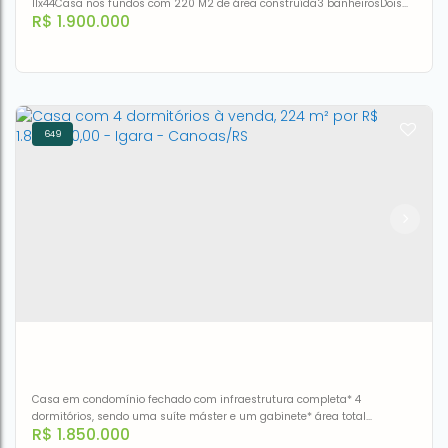
11x44Casa nos fundos com 220 M2 de área construída3 banheirosDois
R$
1.900.000
quartosUma suíteSalas e cozinha
649
Prédio à venda, 615 m² por R$ 1.900.000,00 - Niterói -
Canoas/RS
CEP: 92120-030
,
Rua Júlio de Castilhos
,
N°:
605
,
predio
,
Niterói
,
Canoas
,
Rio Grande do Sul
,
Brasil
615m²
Casa em condomínio fechado com infraestrutura completa* 4
dormitórios, sendo uma suíte máster e um gabinete* área total
R$
1.850.000
construída 224,82 m2