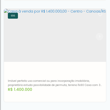
656
Casa com 4 dormitórios à venda por R$ 1.480.000,00 -
Marechal Rondon - Canoas/RS
CEP: 92020-040
,
Rua Duque de Caxias
,
N°:
1012
,
Marechal
Rondon
,
Canoas
,
Rio Grande do Sul
,
Brasil
4
4
1
243m²
3
Imóvel perfeito uso comercial ou para incorporação imobiliária,
proprietário estuda possibilidade de permuta, terreno 11x90 Casa com 3
R$
1.400.000
dormitórios à venda - Centro - Canoas/RS