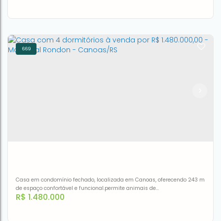
669
Casa com 4 dormitórios à venda, 224 m² por R$
1.850.000,00 - Igara - Canoas/RS
CEP: 92410-230
,
Rua dos Pinheiros
,
N°:
141
,
CASA 11
,
Igara
,
Canoas
,
Rio Grande do Sul
,
Brasil
4
2
1
225m²
225m²
Casa em condomínio fechado, localizada em Canoas, oferecendo 243 m
de espaço confortável e funcional.permite animais de
R$
1.480.000
estimação.Próximo ao Mini Zôo, Parque Getúlio Vargas e a 500m do Park
Shopping.Casa com 4 dormitórios à venda por R$ 1.480.000 - Marechal
Rondon - Canoas/RS