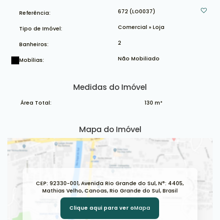
672
(LO0037)
Referência:
Comercial
»
Loja
Tipo de Imóvel:
2
Banheiros:
Não Mobiliado
Mobílias:
Medidas do Imóvel
Área Total:
130 m²
Mapa do Imóvel
CEP: 92330-001
,
Avenida Rio Grande do Sul
,
N°:
4405
,
Mathias Velho
,
Canoas
,
Rio Grande do Sul
,
Brasil
Clique aqui para ver o
Mapa