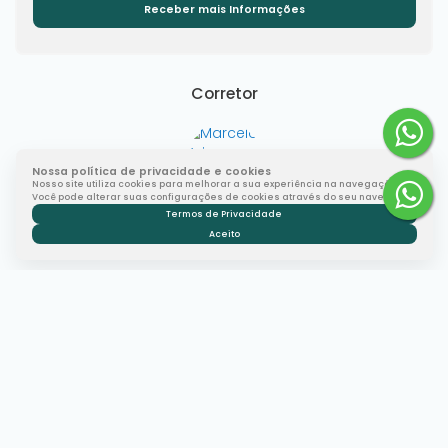
Corretor
Nossa política de privacidade e cookies
Nosso site utiliza cookies para melhorar a sua experiência na navegação.
Você pode alterar suas configurações de cookies através do seu navegador.
Marcelo Veiga
Termos de Privacidade
CRECI
68086
+55 (51) 99344-9799
Aceito
mveiga.consultor@gmail.com
Gostou? Compartilhe
Imóveis relacionados
Loja