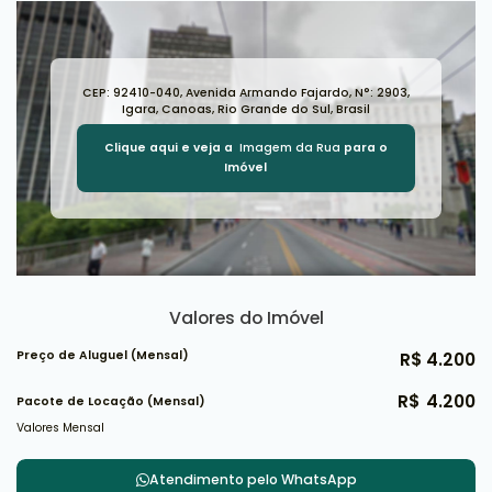
CEP: 92410-040
,
Avenida Armando Fajardo
,
N°:
2903
,
Igara
,
Canoas
,
Rio Grande do Sul
,
Brasil
Clique aqui e veja a
Imagem da Rua
para o
Imóvel
Valores do Imóvel
Preço de Aluguel (Mensal)
R$
4.200
R$
4.200
Pacote de Locação (Mensal)
Valores Mensal
Atendimento pelo
WhatsApp