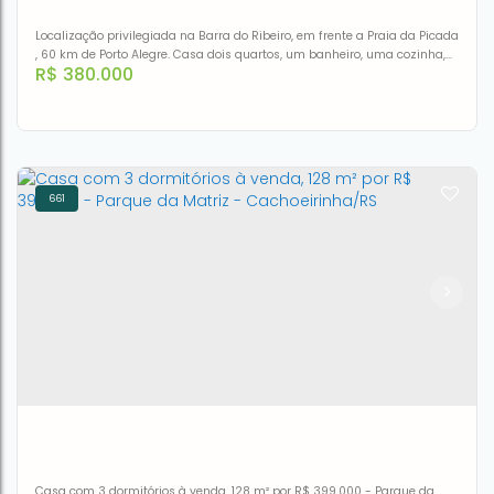
Localização privilegiada na Barra do Ribeiro, em frente a Praia da Picada
, 60 km de Porto Alegre. Casa dois quartos, um banheiro, uma cozinha,
R$
380.000
lavanderia, sala e escritório, garagem grande. Churrasqueira, lareira,
dois ar condicionados. Pátio grande, com diversas frutíferas. Casa
construída em 1909.Aceita financiamento.
661
Excelente casa com vista privilegiada
CEP: 96790-000
,
Rua Julio de Castilho
,
N°:
373
,
casa esquina
,
Centro
,
Barra do Ribeiro
,
Rio Grande do Sul
,
Brasil
Casa com 3 dormitórios à venda, 128 m² por R$ 399.000 - Parque da