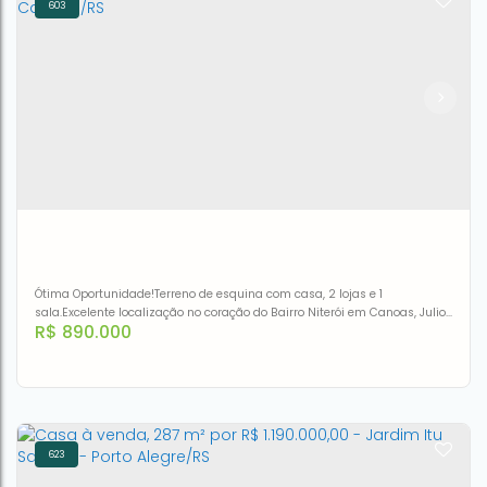
603
Casa à venda, 163 m² por R$ 636.000,00 - Igara -
Canoas/RS
CEP: 92412-222
,
Rua Das Andorinhas
,
N°:
173
,
Igara
,
Canoas
,
Rio Grande do Sul
,
Brasil
4
4
2
3
200m²
163m²
Ótima Oportunidade!Terreno de esquina com casa, 2 lojas e 1
sala.Excelente localização no coração do Bairro Niterói em Canoas, Julio
R$
890.000
de Castilhos esquina com Venancio Aires.
623