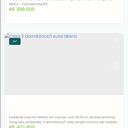
Matriz - Cachoeirinha/RS
R$
399.000
647
Casa com 3 dormitórios à venda, 128 m² por R$ 399.000 -
Parque da Matriz - Cachoeirinha/RS
CEP: 94950-400
,
Rua Tijuca
,
N°:
760
,
Parque da Matriz
,
Cachoeirinha
,
Rio Grande do Sul
,
Brasil
3
1
1
128m²
Excelente casa em Niterói, em Canoas, com 116,56 m² de área privativa,
living dois ambientes, 3 dormitórios/1 suíte, ampla cozinha sob medida,
R$
402.800
banheiro social, área de serviço fechada, churrasqueira, amplo pátio