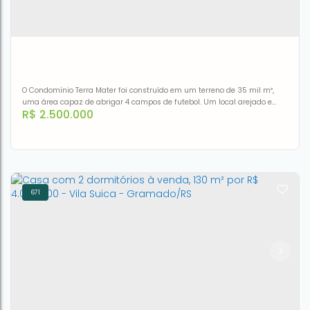
4
2
1
225m²
225m²
O Condomínio Terra Mater foi construído em um terreno de 35 mil m²,
uma área capaz de abrigar 4 campos de futebol. Um local arejado e
R$
2.500.000
muito arborizado, longe das preocupações e perto de tudo.Com
localização privilegiada, o condomínio Terra Mater está a poucos
minutos do Hipermercado Bourbon Ipiranga, Shopping Bourbon Country,
Shopping Iguatemi colégios Farroupilha e Anchieta. Um lugar...
671
Casa Luxuosa com 5 dormitórios à venda, 446 m² por R$
2.500.000 - Jardim Carvalho - Porto Alegre/RS
CEP: 91530-008
,
Rua Attílio Bilibio
,
N°:
120
,
Jardim Carvalho
,
Porto Alegre
,
Rio Grande do Sul
,
Brasil