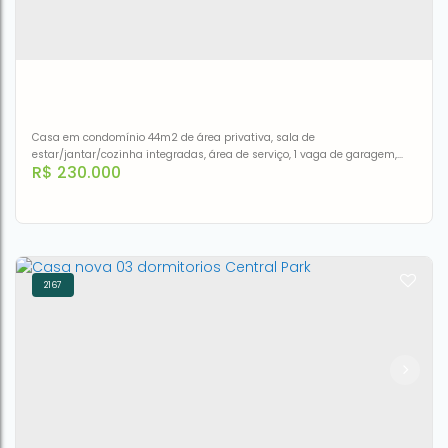
Casa em condomínio 44m2 de área privativa, sala de
estar/jantar/cozinha integradas, área de serviço, 1 vaga de garagem,
R$
230.000
espera para split sala e 1 dormitório.Baixo custo condominial de R$ 40,00
2167
Casa 2 quartos em condomínio de baixo custo
CEP: 92120-160
,
Rua Protásio Alves
,
casa 102
,
Niterói
,
Canoas
,
Rio Grande do Sul
,
Brasil