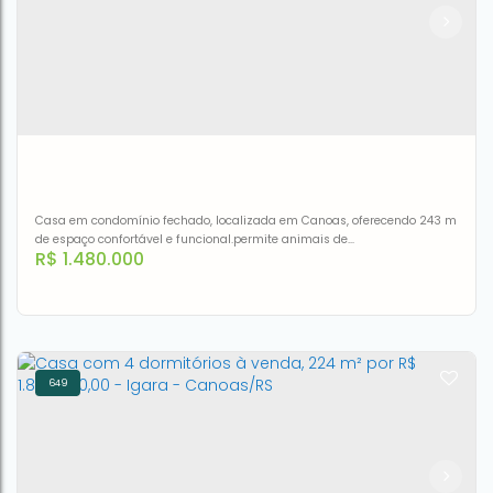
Sabará - Porto Alegre/RS
CEP: 91220-210
,
Rua Elias Bothome
,
N°:
371
,
.
,
Jardim Itu
Sabará
,
Porto Alegre
,
Rio Grande do Sul
,
Brasil
5
1
3
360m²
3
287m²
Casa em condomínio fechado, localizada em Canoas, oferecendo 243 m
de espaço confortável e funcional.permite animais de
R$
1.480.000
estimação.Próximo ao Mini Zôo, Parque Getúlio Vargas e a 500m do Park
Shopping.Casa com 4 dormitórios à venda por R$ 1.480.000 - Marechal
Rondon - Canoas/RS
649
Casa com 4 dormitórios à venda por R$ 1.480.000,00 -
Marechal Rondon - Canoas/RS