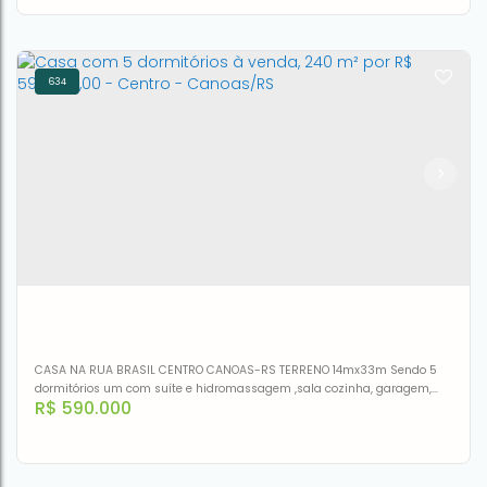
aceita outros imoveis, veículos, parte valor...
634
Casa à venda, 190 m² por R$ 530.000,00 - Nossa Senhora
das Graças - Canoas/RS
CEP: 92110-340
,
Rua Nações Unidas
,
N°:
274
,
Nossa Senhora
das Graças
,
Canoas
,
Rio Grande do Sul
,
Brasil
3
1
330m²
190m²
CASA NA RUA BRASIL CENTRO CANOAS-RS TERRENO 14mx33m Sendo 5
dormitórios um com suíte e hidromassagem ,sala cozinha, garagem,
R$
590.000
quintal.Ótima localização próximo mercados, farmácias ,pizzarias,
escolas, tudo que precisa a um passo de distância.ACEITA
FINANCIAMENTO!