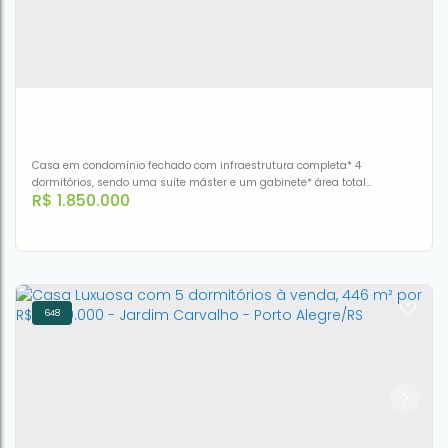
CEP: 92020-040
,
Rua Duque de Caxias
,
N°:
1012
,
Marechal
Rondon
,
Canoas
,
Rio Grande do Sul
,
Brasil
4
4
1
243m²
3
Casa em condomínio fechado com infraestrutura completa* 4
dormitórios, sendo uma suíte máster e um gabinete* área total
R$
1.850.000
construída 224,82 m2
648
Casa com 4 dormitórios à venda, 224 m² por R$
1.850.000,00 - Igara - Canoas/RS
CEP: 92410-230
,
Rua dos Pinheiros
,
N°:
141
,
CASA 11
,
Igara
,
Canoas
,
Rio Grande do Sul
,
Brasil