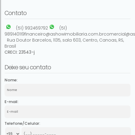
2
1
1
485m²
130m²
Contato
(51) 992469792
(51)
989140119
financeiro@ashowimobiliaria.com.br
comercial@as
Rua Doutor Barcelos
,
1135
,
sala 603
,
Centro
,
Canoas
,
RS
,
Brasil
CRECI: 23543-j
Deixe seu contato
Nome:
E-mail:
Telefone/Celular: