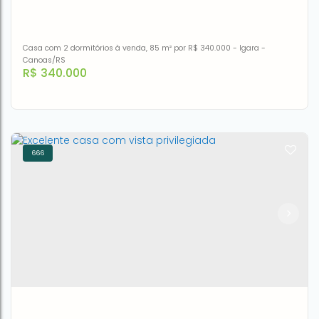
3
1
1
179m²
Casa com 2 dormitórios à venda, 85 m² por R$ 340.000 - Igara -
Canoas/RS
R$
340.000
666
Casa à venda, 85 m² por R$ 340.000,00 - Igara -
Canoas/RS
CEP: 92412-520
,
Rua Dos Guaramirins
,
N°:
219
,
CASA
,
Igara
,
Canoas
,
Rio Grande do Sul
,
Brasil
2
2
1
85m²