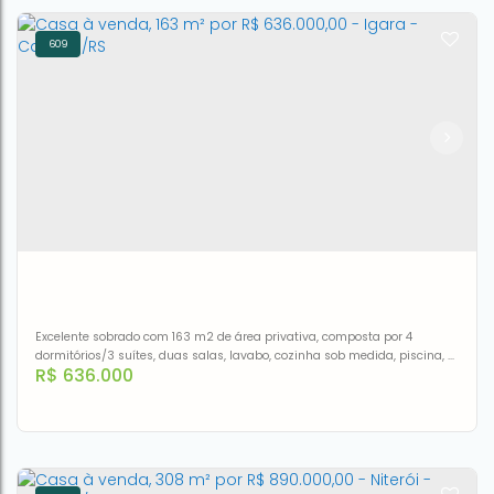
609
Casa com 5 dormitórios à venda, 240 m² por R$
590.000,00 - Centro - Canoas/RS
CEP: 92310-150
,
Rua Brasil
,
N°:
1106
,
.
,
Centro
,
Canoas
,
Rio
Grande do Sul
,
Brasil
5
2
1
462m²
1
240m²
Excelente sobrado com 163 m2 de área privativa, composta por 4
dormitórios/3 suítes, duas salas, lavabo, cozinha sob medida, piscina, 2
R$
636.000
vagas garagem, quiosque